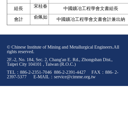
宋桂春
組長
中國鑛冶工程學會文書組長
ABOUT
俞佩如
會計
中國鑛冶工程學會文書會計兼出納
Director's words
History
© Chinese Institute of Mining and Metallurgical Engineers.All
CIMME Society
rights reserved.
Learn address location map
2F.-2, No. 184, Sec. 2, Chang'an E. Rd., Zhongshan Dist.,
Taipei City 104101 , Taiwan (R.O.C.)
Structure
TEL：886-2-2351-7046 886-2-2391-4427 FAX：886- 2-
2397-5377 E-MAIL：service@cimme.org.tw
Chart
Organization
Employee
Regulation