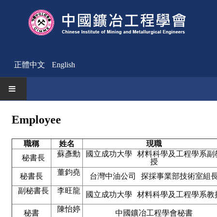
正體中文
English
HOME
Employee
News
職稱
姓名
現職
蘇彥勳
國立成功大學 材料科學及工程學系副
Activities Notice
秘書長
授
董鈞堯
Member
秘書長
台灣中油公司 探採事業部技術室組
副秘書長
李旺龍
Join Us
國立成功大學 材料科學及工程學系教
陳怡婷
秘書
中國鑛冶工程學會秘書
Other News