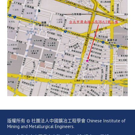
鑛冶期刊獲行政院頒發雜誌金鼎獎
歷年詹天佑論文獎與中工會論文得獎人
學會出版品
鑛冶期刊 (需登入會員)
鑛冶期刊徵稿
年會手冊
專題討論會論文集
鑽禧紀念冊
礦冶工程名詞與礦冶辭典
版權所有 © 社團法人中國鑛冶工程學會 Chinese Institute of
學會電子報
Mining and Metallurgical Engineers.