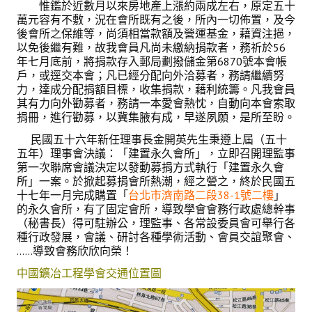
惟鑑於近數月以來房地產上漲約兩成左右，原定五十
盧善棟獎學金
萬元容有不敷，況在會所既有之後，所內一切佈置，及今
後會所之保維等，尚須相當款額及營運基金，藉資注挹，
盧善棟獎學金得獎人
以免後繼有難，故我會員凡尚未繳納捐款者，務祈於56
年七月底前，將捐款存入郵局劃撥儲金第6870號本會帳
歷年技術獎章得獎人
戶，或逕交本會；凡已經分配向外洽募者，務請繼續努
力，達成分配捐額目標，收集捐款，藉利統籌。凡我會員
技術獎章得獎人介紹
其有力向外勸募者，務請一本愛會熱忱，自動向本會索取
捐冊，進行勸募，以冀集腋有成，早遂夙願，是所至盼。
歷年大專學生獎勵金得獎人
民國五十六年新任理事長金開英先生秉遵上屆（五十
五年）理事會決議：「建置永久會所」，立即召開理監事
歷年論文獎得獎人
第一次聯席會議決定以發動募捐方式執行「建置永久會
所」一案。於掀起募捐會所熱潮，經之營之，終於民國五
歷年傑出服務貢獻獎得獎人
十七年一月完成購置「
台北市濟南路二段38-1號二樓
」
的永久會所，有了固定會所，導致學會會務行政處總幹事
歷年保安獎章得獎人
（秘書長）得可駐辦公，理監事、各常設委員會可舉行各
種行政發展，會議、研討各種學術活動、會員交誼聚會、
榮譽榜
……導致會務欣欣向榮！
中國鑛冶工程學會交通位置圖
本會榮獲內政部104年全國性社會暨職業團體工作品鑑「甲等獎」
本會朱前理事長榮獲2012年第30屆國家傑出總經理獎