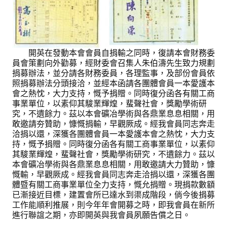
盧善棟獎學金評選辦法
鑛冶期刊徵稿
鑛冶論文獎初選作業細則
開英在發動本會會員自捐輸之同時，復請本會財務委
員會策劃向外勸募，經財委會召集人朱伯濤先生致力規劃
鑛冶論文獎複審作業細則
捐募辦法，並分請各財務委員，各理監事，及部份會員依
照捐募辦法分頭接洽，並經本函請各團體會員一本愛護本
獎章委員會簡則
會之熱忱，大力支持，慨予捐贈。同時復分函各有關工商
事業單位，以素仰其駿業輝煌，蜚聲社會，獎勵學術研
傑出服務貢獻獎設置辦法
究，不遺餘力。茲以本會礦冶學術與各鼎業息息相關，用
敢邀請夯贊助，慷慨捐輸，早觀厥成。經我會員同志奔走
場地租借管理辦法
洽捐以還，深獲各團體會員一本愛護本會之熱忱，大力支
持，慨予捐贈。同時復分函各有關工商事業單位，以素仰
學會章程
其駿業輝煌，蜚聲社會，獎勵學術研究，不遺餘力。茲以
本會礦冶學術與各鼎業息息相關，用敢邀請大力贊助，慷
會員代表選舉辦法
慨輸，早觀厥成。經我會員同志奔走洽捐以還，深獲各團
體暨有關工商事業單位全力支持，慨允捐贈。現捐款數額
追憶盧善棟前理事長
已漸接近目標，建置會所已達水到渠成階段，倘今後捐募
工作能順利推展，則今年年會開募之時，即我會員在新所
學會獎項
進行聯誼之期，亦即開英與我會員夙願告償之日。