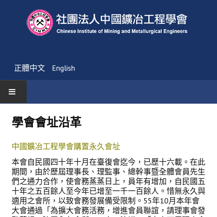
正體中文
English
首頁
學會會址沿革
最新消息
中國鑛冶工程學會購置永久會址
活動通告
本會自民國四十年十月在臺復會迄今，已歷十六載。在此
期間，由於歷屆理事長、理監事、總幹事暨全體會員先生
友會消息
們之通力合作，使會務蒸蒸日上，員年有增加，自民國五
十年之五百餘人至今年已增至一千一百餘人。惜無永久與
學會簡介
適用之會所，以致會務發展備受限制。55年10月本年會
大會通過「為擴大會務活務，增進會員聯誼，請理事會發