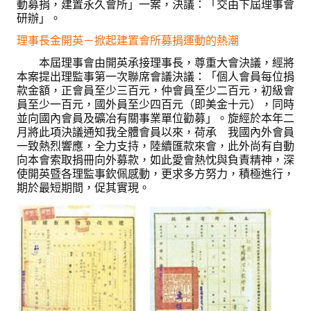
動募捐，建置永久會所」一案，決議：「交由下屆理事會
理事長的話
研辦」。
學會會史
理事長金開英－掀起建置會所募捐運動的熱潮
本屆理事會由開英承接理事長，尊重大會決議，經將
學會會歌
本案提出理監事第一次聯席會議決議：「個人會員每位捐
款金額，正會員至少三百元，仲會員至少二百元，初級會
學會會址沿革
員至少一百元，國外員至少四百元（即美金十元），同時
並向國內會員及礦冶有關事業單位勸募」。旋經於本年二
學會組織與架構
月將此項決議通知我全體會員以來，荷承 我國內外會員
一致熱烈響應，全力支持，陸續匯款來會，此外尚有自動
架構圖
向本會索取捐冊向外募款，如此愛會熱忱與負責精神，深
使開英暨各理監事欽佩感動，更求多方努力，積極進行，
理監事會
期於最短期間，促其實現。
現任學會職員錄
重要章則
論文評選辦法
學生獎勵金申請辦法