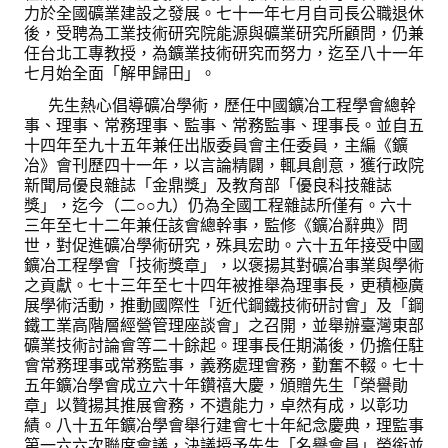
力於全國礦業建設之發展。七十一年七月自司長公職退休
鑛冶期刊獲行政院頒發雜誌金鼎獎
後，受聘為工業技術研究院能源與礦業研究所顧問，仍兼
任台北工專教授，為鑛業技術研究而努力，迄至八十一年
歷年詹天佑論文獎與中工會論文得獎人
七月始全面「解甲歸田」。
先生熱心倡導礦冶學術，歷任中國鑛冶工程學會總幹
學會出版品
事、理事、常務理事、監事、常務監事、理事長。並自五
十四年至九十五年兼任出版委員會主任委員，主編《鑛
鑛冶期刊 (需登入會員)
冶》會刊歷四十一年，以言論精闢，輒具創意，獲行政院
新聞局優良雜誌「金鼎獎」及教育部「優良科技雜誌
鑛冶期刊徵稿
獎」，迄今（二○○九）仍為全國工程雜誌所僅有。六十
三年至七十二年兼任該會總幹事，監修《鑛冶辭典》問
年會手冊
世，對促進礦冶學術研究，殊具宏助。六十五年接受中國
鑛冶工程學會「技術獎章」，以褒揚其對礦冶事業與學術
之貢獻。七十三年至七十四年被推舉為理事長，更積極廣
專題討論會論文集
展學術活動，推動國際性「近代鋼鐵技術研討會」及「鋼
鐵工業高階層經營管理座談會」之召開，並舉辦臺灣東部
鑽禧紀念冊
礦業技術討論會等二十餘起。理事長任期滿後，仍擔任駐
會常務理事或常務監事，義務處理會務，勤奮不輟。七十
礦冶工程名詞與礦冶辭典
五年鑛冶學會成立六十年鑽禧大慶，頒贈先生「榮譽勛
章」以贊揚其推展會務，不遺能力，卓然有成，以彰功
學會電子報
績。八十五年鑛冶學會舉行建會七十年紀念慶典，理監事
第一六六次聯席會議，決議授予先生「名譽會員」榮銜並