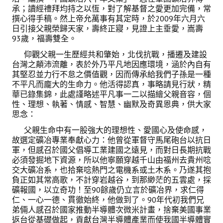
承；讀經禮拜均持之以恆，對了解基督之愛更加完備，常
撰心得手稿。然上帝允萬事有其定時，於2009年六月六
日引接父親榮歸天家，壽終正寢，見證上主垂愛，嵩壽
93歲，福壽雙全。
仰觀父親一生歷經共和肇始，北伐抗戰，播遷及建設
台灣之顛沛流離，表於外乃平凡地因應環境，涵於內自有
其堅忍並力行不怠之價值觀，因而傳承給我們子孫是一種
不平凡而龐大的生命力。他活得認真，事略請見行狀，精
華已錄集錦，此處謹略述平凡事一二以描繪父親音容，個
性、理想、執著、情感、智慧、幽默及奇異恩典，供大家
思念：
父親生命中有一股強大的理想性、愛國心及使命感，
故選定礦冶專業奉獻心力：他曾從軍督守馬尾砲台以抗日
軍，但感召於國父倡導工業建國之遠見，而對日長期抗戰
必須發掘地下資源，所以他寧願穿越千山由福州去貴州唸
交大礦冶系，也拾棄唸熱門之電機系或土木系。乃遂其抱
負正如其常高歌，不計穿岩越谷，到那緲茫的五雲處，採
礦報國，以立奇功！至90餘歲仍立言於礦冶界，求仁得
仁、一心一德、貫徹始終，他做到了。90年代初我們兄
弟倆人感召於國家推動半導體次微米計畫，捨棄美國事業
返台從基礎做起，貢獻台灣半導體產業而使我國半導體實