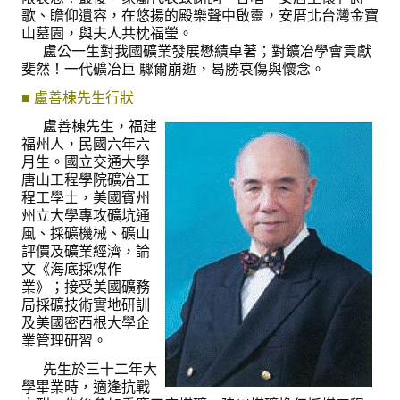
盧善棟獎學金評選辦法
歌、瞻仰遺容，在悠揚的殿樂聲中啟靈，安厝北台灣金寶
山墓園，與夫人共枕福瑩。
鑛冶期刊徵稿
盧公一生對我國礦業發展懋績卓著；對鑛冶學會貢獻
斐然！一代礦冶巨 驟爾崩逝，曷勝哀傷與懷念。
鑛冶論文獎初選作業細則
■ 盧善棟先生行狀
鑛冶論文獎複審作業細則
盧善棟先生，福建
福州人，民國六年六
獎章委員會簡則
月生。國立交通大學
唐山工程學院礦冶工
傑出服務貢獻獎設置辦法
程工學士，美國賓州
州立大學專攻礦坑通
場地租借管理辦法
風、採礦機械、礦山
評價及礦業經濟，論
學會章程
文《海底採煤作
業》；接受美國礦務
會員代表選舉辦法
局採礦技術實地研訓
及美國密西根大學企
追憶盧善棟前理事長
業管理研習。
先生於三十二年大
學會獎項
學畢業時，適逢抗戰