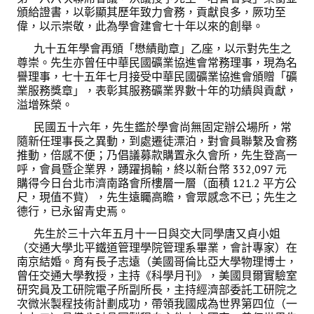
活動專區
頒給證書，以彰顯其歷年致力會務，貢獻良多，厥功至
偉，以示崇敬，此為學會建會七十年以來的創舉。
歷年年會
九十五年學會再頒「懋績勛章」乙座，以示對先生之
尊崇。先生亦曾任中華民國礦業協進會常務理事，現為名
年會活動
譽理事，七十五年七月接受中華民國礦業協進會頒贈「礦
業服務獎章」，表彰其服務礦業界數十年的功績與貢獻，
國際交流活動
溢增殊榮。
兩岸交流活動
民國五十六年，先生鑑於學會尚無固定辦公場所，常
隨新任理事長之異動，到處遷徒漂泊，對會員聯繫及會務
活動照片
推動，倍感不便；乃倡議募款購置永久會所，先生登高一
呼，會員暨企業界，踴躍捐輸，終以新台幣 332,097 元
活動影片
購得今日台北市濟南路會所樓層一層（面積 121.2 平方公
尺，現值不貲），先生遠矚高瞻，會眾感念不已；先生之
德行，已永留青史焉。
相關連結
先生於三十六年五月十一日與交大同學唐又貞小姐
聯絡我們
（交通大學北平鐵道管理學院管理系畢業，會計專家）在
南京結婚。育有長子志遠（美國哥倫比亞大學物理博士，
曾任交通大學教授，主持《科學月刊》，美國貝爾實驗室
(測試)
研究員及工研院電子所副所長，主持經濟部委託工研院之
次微米製程技術計劃成功，帶領我國成為世界第四位（一
會員申請