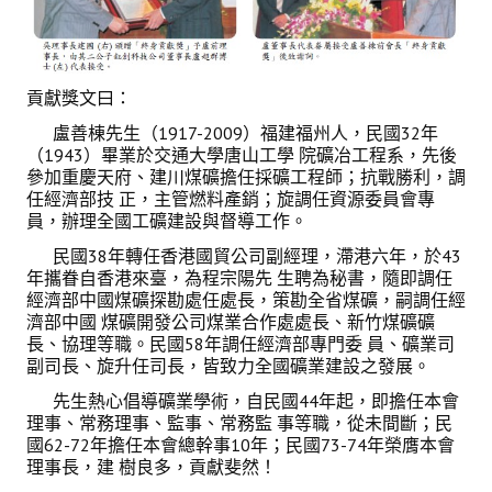
貢獻獎文曰：
盧善棟先生（1917-2009）福建福州人，民國32年
（1943）畢業於交通大學唐山工學 院礦冶工程系，先後
參加重慶天府、建川煤礦擔任採礦工程師；抗戰勝利，調
任經濟部技 正，主管燃料產銷；旋調任資源委員會專
員，辦理全國工礦建設與督導工作。
民國38年轉任香港國貿公司副經理，滯港六年，於43
年攜眷自香港來臺，為程宗陽先 生聘為秘書，隨即調任
經濟部中國煤礦探勘處任處長，策勘全省煤礦，嗣調任經
濟部中國 煤礦開發公司煤業合作處處長、新竹煤礦礦
長、協理等職。民國58年調任經濟部專門委 員、礦業司
副司長、旋升任司長，皆致力全國礦業建設之發展。
先生熱心倡導礦業學術，自民國44年起，即擔任本會
理事、常務理事、監事、常務監 事等職，從未間斷；民
國62-72年擔任本會總幹事10年；民國73-74年榮膺本會
理事長，建 樹良多，貢獻斐然！