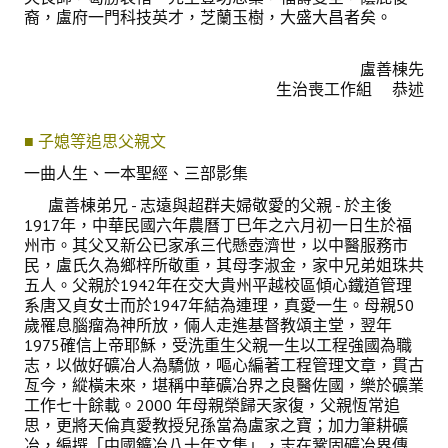
裔，盧府一門科技英才，芝蘭玉樹，大盛大昌者矣。
盧善棟先
生治喪工作組 恭述
■ 子媳等追思父親文
一曲人生、一本聖經、三部影集
盧善棟弟兄 - 志遠與超群夫婦敬愛的父親 - 於主後
1917年，中華民國六年農曆丁巳年之六月初一日生於福
州市。其父又新公已家承三代懸壺濟世，以中醫服務市
民，盧氏久為鄉梓所敬重，其母李淑金，家中兄弟姐珠共
五人。父親於1942年在交大貴州平越校區傾心鐵道管理
系唐又貞女士而於1947年結為連理，真愛一生。母親50
歲罹息腦瘤為神所放，倆人走進基督教頌主堂，翌年
1975確信上帝耶穌，受洗重生父親一生以工程強國為職
志，以做好礦冶人為驕倣，嘔心編著工程管理文章，貫古
亙今，縱橫未來，堪稱中華礦冶界之良醫佐國，樂於礦業
工作七十餘載。2000 年母親榮歸天家復，父親恆常追
思，更將天倫真愛教授兒孫當為盧家之寶；加力筆耕礦
冶，編撰「中國鑛冶八十年文集」，志在鞏固礦冶界傳