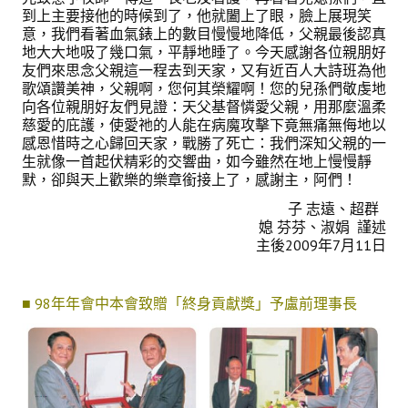
到上主要接他的時候到了，他就闔上了眼，臉上展現笑
意，我們看著血氣錶上的數目慢慢地降低，父親最後認真
地大大地吸了幾口氣，平靜地睡了。今天感謝各位親朋好
友們來思念父親這一程去到天家，又有近百人大詩班為他
歌頌讚美神，父親啊，您何其榮耀啊！您的兒孫們敬虔地
向各位親朋好友們見證：天父基督憐愛父親，用那麼溫柔
慈愛的庇護，使愛祂的人能在病魔攻擊下竟無痛無侮地以
感恩惜時之心歸回天家，戰勝了死亡：我們深知父親的一
生就像一首起伏精彩的交響曲，如今雖然在地上慢慢靜
默，卻與天上歡樂的樂章銜接上了，感謝主，阿們！
子 志遠、超群
媳 芬芬、淑娟 謹述
主後2009年7月11日
■ 98年年會中本會致贈「終身貢獻獎」予盧前理事長