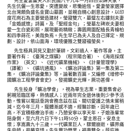
先生愛妻盧夫人於民國八十九年一月四日榮歸天家，
先生伉儷一生恩愛，突遭變故，悲慟逾恆。愛妻瑩家選擇
北台灣頗負盛名金寶山墓園，並親自精心創意設計，以印
度花崗石為主要營造建材，瑩寢雙穴，墓璧左右鏤刻夫妻
「金婚感懷」詩篇，及「聖經金句」；瑩墓左碑崁夫妻相
愛一生白瓷彩照，展現藝術精緻；壽園周圍配植長青檜柏
和四季蒔花，美哉奐焉。先生早已為夫人及自己擇定、規
劃、設計，依山面海，環境優雅之雙寢福瑩矣。
先生極具洞見又勤於筆耕，文彩過人，著作等身，主
要著作有：《臺灣之煤礦》（程宗陽合著）、《海底採煤
作業》（英文）、《近代礦業機械》、《計量管理學》
（譯著）、《礦坑通風》、《鑛冶評論集》第一集及第二
集，《鑛冶評論彙集》等，論著數百篇，又編修《增修中
國鑛冶工程學會會史》，發揚鑛史光輝，厥功甚偉。
先生投身「鑛冶學會」，視為畢生志業，重要集會必
躬親蒞臨匡導，熱情感人；近兩年完全退休後則少參予活
動，惟嘗以電話垂詢會務念茲在茲、關切愛護之情未嘗稍
減。迄今年三月，寵體漸感不適，經醫診斷，因年歲已
高，不宜積極療治手術，乃憩安寧以享天年，子媳孫輩常
陪身側，至六月六日下午11時50分，蒙主恩召，安息主
懷；享嵩壽九十三歲。一代礦業巨人，驟爾崩逝，礦界痛
失良師，曷勝哀惜。先生豐功懋業，福壽雙全，蔭庇後