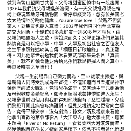
做到海警山盟同甘共苦。父母親甜蜜回憶中有一段趣聞，
1986年我們請父母親進美渡假，有一天父親推母親在輪
椅上遊玩聖地牙哥動物園，當停車談笑時，忽有位美國老
太太熱情地分吻他倆說：You are true love ！父親不但愛
家人，對朋友也擺入真情：2002年我們陪同他至北京探
訪交大同窗，十幾位80多歲好友一別60多年才相見，由
父親領唱礦冶人之歌，情誼深而久；父親更讓我們見識其
熱情竟是可以把小學、中學、大學及初出社會之百位友人
之生平事蹟錄述於其自傳「桐廬日新啟迪錄」，真正難
得。因此他辭世前邀我們常看第貳部影集是名片「真善
美」，就不難領會他要傳給兒孫們就是把握人間之真心、
善良及唯美之至情也！
父親一生前場靠自己戮力而為，至57歲蒙主揀選，與
母親倆人同時受洗成為基督徒，不僅知道而且樂道是神帶
領他歷經峰火戰亂，竟得兒孫滿堂，又有頌主堂兄姐為他
及母親歡慶金婚紀念，如今更順服地蒙神憐憫進入永生：
父親辭世前四個月與我們得知他胰臟有了惡性腫瘤，兒孫
們驚恐耳聞此病會疼痛難耐，但見父親鎮定地更常向主禱
告，竟得平靜安寧，沒有劇痛；孫女／婿及親家來看他，
他拿出喜歡的第參部影片「大江東去」邀大家共賞，聽著
主題曲「River of No Return」，看著美西大河滾滾而流，
然後他親自送孫女／婿到家房樓下，依念不捨看著他們即