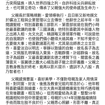
力突飛猛進，擠入世界四強之列，自許科技尖兵耕耘故
土，也可算立奇功，傳承了父親強大的使命感及生命力。
父親長於策略規劃，愛領導執行，且日新又新地撰文
於礦冶工程與企業管理以立言傳世：他辭世之前半年，除
閱讀聖經，特別喜歡看三部影片，第壹部就是在我們小時
他最喜歡講的故事「三國演義」他特別喜歡其中英雄人物
之出將入相、允文允武、精謀略又善領軍作戰，可說是他
的自我期許，也使我們倆小聽得大過其癮，不知不覺中立
志要做大事；他喜歡諸葛孔明，尤其是出師表之立言巨
作，喜愛淡泊以明志，寧靜以致遠的自勉，故名長子為志
遠，又佩服孔明單扇入東吳，舌戰群儒，計超群倫，故名
次子為超群，又最喜愛講劉玄德之禮賢下仕、關雲長之義
薄雲天、張翼德之膽大心細及趙子龍之忠肝義膽。父親之
言教身教及於終老，竟再以影片提示，遺訓不入八股，真
乃智者也！
父親感情豐富，喜好美學，不僅對母親及家人用情深
刻，對同窗、好友、後進及教會兄姐均常念於心：他年輕
時喜歡攝影與繪畫，在交大貴州葛鏡橋邊寫生時巧遇母親
在背後觀畫，相互傾心，從而相愛結為夫妻，整整58年
相識相知伴侶中恩愛逾常；母親於1974年因動腦瘤摘除
手術而致左肢不良於行，父親悉心照顧，形影不離，真正