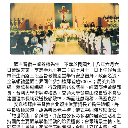
理事長的話
學會會史
學會會歌
學會會址沿革
學會組織與架構
架構圖
礦冶耆宿－盧善棟先生，不幸於民國九十八年六月六
日榮歸天家，享嵩壽九十有三；於七月十一日上午假台北
理監事會
市新生南路三段基督教懷恩堂舉行安息禮拜，政商名流、
企業領袖暨礦冶界同仁參加禮拜者逾500人；馬英九總
現任學會職員錄
統、蕭萬長副總統、行政院劉兆玄院長、經濟部伊啟銘部
長、台灣大學李嗣涔校長、交通大學吳重雨校長暨本會吳
重要章則
建國理事長均致送輓額敬悼，場面莊嚴肅穆，備亟哀榮！
安息禮拜由基督教台北頌主堂蕭贇長老擔任總領、許
論文評選辦法
中良牧師證道、胡為善長老主禮；儀式中同時放映盧公
「旅世影集」多煤體，介紹盧公多彩多姿的居家生活和主
學生獎勵金申請辦法
持國內主要礦業學術活動的珍貴遺影；會眾睹景生情，無
限哀思！最後，家屬代表致謝詞、合唱「安居主懷」詩