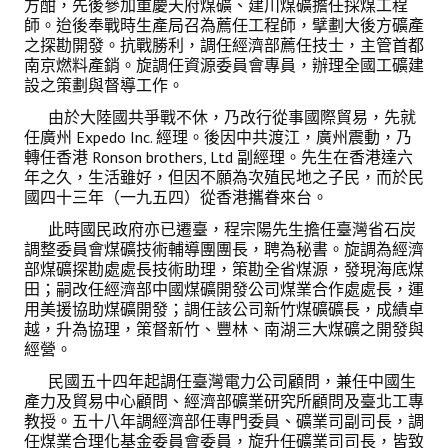
方酣，先後參加重慶天府煤礦、建川煤礦擔任採煤工程
盧善棟獎學金
師。迨後奉戰時生產局召為薦任工程師，擘劃大後方礦產
之探勘開發。抗戰勝利，調任經濟部薦任技士，主管首都
盧善棟獎學金得獎人
南京燃料產銷。旋調任資源委員會專員，辦理全國工礦建
設之策劃與督導工作。
歷年技術獎章得獎人
由於大陸國共爭戰不休，乃改行從事國際貿易，先就
任廣州 Expedo Inc. 經理。後因中共渡江，廣州震動，乃
技術獎章得獎人介紹
轉任香港 Ronson brothers, Ltd 副經理。先生在香港達六
年之久，生活雖好，但因不願為次殖民地之子民，而於民
歷年大專學生獎勵金得獎人
國四十三年（一九五四）從香港攜眷來台。
歷年論文獎得獎人
此時國民政府亦已遷臺，程宗陽先生擔任臺灣省石炭
調整委員會煤礦技術輔導團團長，聘為秘書。旋調為經濟
歷年傑出服務貢獻獎得獎人
部煤礦探勘處處長技術助理，策勘全省煤源，發現海底煤
田；嗣改任經濟部中國煤礦開發公司煤業合作處處長，運
歷年保安獎章得獎人
用美援協助煤礦開發；調任該公司新竹煤礦礦長，成績卓
越，升為協理，策督新竹、豐林、南湖三大煤礦之開發與
經營。
榮譽榜
民國五十四年起調任臺灣電力公司顧問，兼任中國生
本會榮獲內政部104年全國性社會暨職業團體工作品鑑「甲等獎」
產力及貿易中心顧問、經濟部礦業研究所顧問及臺北工專
教授。五十八年調經濟部任專門委員、礦業司副司長，調
本會朱前理事長榮獲2012年第30屆國家傑出總經理獎
任煤業合理化基金委員會委員，旋升任礦業司司長，皆致