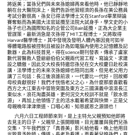
將返美；當孫兒們與未來孫媳婦再來看他時，他已靜靜地
躺在台大醫院床上，我們告訴他習經濟的長孫在美公務員
考試分數很高，孫女已得法學博士又在Stanford畢業辯論
賽奪魁而為美國大法官延攬至法院大試身手，學文史的小
孫子也已為國際知名的企管公司Bain延攬，正為大企業主
管謀策，最新消急是次孫得了MIT工程博士，又將取得
Harvard醫學博士，其中發現及發明人體內基因竟可如半
導體電路般被控制且被設計為如電腦內使用之記憶體及記
數器，此為科技首見，得在science期刊發表，傳承了盧家
數代習醫救人暨爺爺伯伯父親兩代習工程、寫論文、求建
設之驕傲，因此交大校長特邀您孫兒在交大校慶日赴校演
講，法學博士的未來次孫媳婦也陪同出席，但見老父用力
講了三句話：長江後浪誰前浪，一代要比一代好，回故鄉
母校貢獻很好！我們才恍悟老父之心，為什麼那麼喜歡看
西方之大江東去中冒險突圍及東方之三國演義中滾滾長江
東似水，浪花淘盡英雄，更何況交大校訓不就是「飲水思
源」，再加上他領悟了主的活水載著希望與快樂，正是父
母親晚年津津樂道、口唱心和、知恩感恩之源頭也！
六月六日工程師節來到，是上主特允父親預知他即將
去見主的日子，父親早上張開眼睛，目光屢屢與我們兒孫
交集，下午我們放了「真善美」影片給他看，晚上他用目
光致意予牧師、傳道、長老及看護，再看著兒媳孫們，直