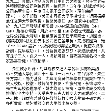
九九二）具備八吋晶圓製程自主能力之國家。曾任世界先
進積體電路公司副總經理、總經理。五年後自創欣銓科技
公司為董事長，另應旺宏電子公司邀聘，現任總經
會員登入
理。），次子超群（美國史丹福大學電機博士，返國探親
兼任交通大學副教授，後赴美擔任 IBM 研究中心經理，
於一九八三年發明多項影響 DRAM深遠的記憶胞（SPT
Cell）及核心電路，用於 4Mb 至 1Gb 多個世代產品，為
世界公認重大發明，後榮膺美國工程學院院士。返國後，
創辦鈺創科技股份有限公司擔任董事長，完成我國第一顆
16Mb DRAM 設計，供為次微米製程之載具，促使次微米
計劃，提早成功。），分娶長媳張芬芬，次媳廖淑娟，共
有孫子三人，孫女一人，聰穎可愛，皆攻讀美國名校。全
家為基督徒，和煦怡樂。
先生飲水思源，對其母校交通大學各項事務極其熱
心。交通大學民國四十七年（一九五八）在台復校，先生
多方奔走，効力甚多。尤與同窗吳伯楨學長共同設計在台
交大校旗、校徽，鼓舞師生校友，旌旗飛揚，永懷母校。
先生對母校後進學弟、妹尤為關切提携，母校建設及校務
推動皆全力支持。因受先生及夫人對交大之關愛感召，二
子志遠、超群亦曾獻身任教於新竹交通大學電子研究所，
多所貢獻，並皆獲頒交通大學傑出校友獎。