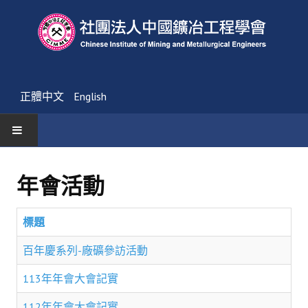
正體中文
English
首頁
年會活動
最新消息
標題
活動通告
百年慶系列-廠礦參訪活動
友會消息
113年年會大會記實
學會簡介
112年年會大會記實