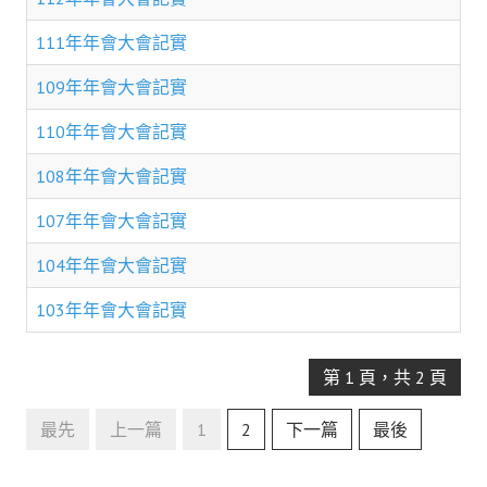
理事長的話
111年年會大會記實
學會會史
109年年會大會記實
學會會歌
110年年會大會記實
學會會址沿革
108年年會大會記實
學會組織與架構
107年年會大會記實
架構圖
104年年會大會記實
理監事會
103年年會大會記實
現任學會職員錄
重要章則
第 1 頁，共 2 頁
論文評選辦法
最先
上一篇
1
2
下一篇
最後
學生獎勵金申請辦法