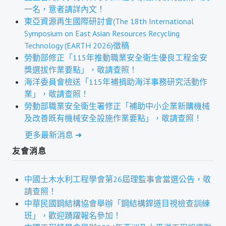
盧善棟獎學金評選辦法
一名，意者請詳內文！
東亞資源再生國際研討會(The 18th International
鑛冶期刊徵稿
Symposium on East Asian Resources Recycling
Technology (EARTH 2026)徵稿
鑛冶論文獎初選作業細則
勞動部修正「115年推動職業安全衛生優良工程金安
鑛冶論文獎複審作業細則
獎選拔作業要點」，敬請查照！
海洋委員會檢送「115年補捐助海洋事務研究活動作
獎章委員會簡則
業」，敬請查照！
勞動部職業安全衛生署修正「補助中小企業新購機械
傑出服務貢獻獎設置辦法
及改善既有機械安全設施作業要點」，敬請查照！
場地租借管理辦法
更多最新消息 ➜
學會章程
友會消息
會員代表選舉辦法
中國土木水利工程學會第26屆理監事會當選公告，敬
追憶盧善棟前理事長
請查照！
中華民國鋼結構協會舉辦「鋼結構銲道目視檢查訓練
學會獎項
班」，歡迎踴躍報名參加！