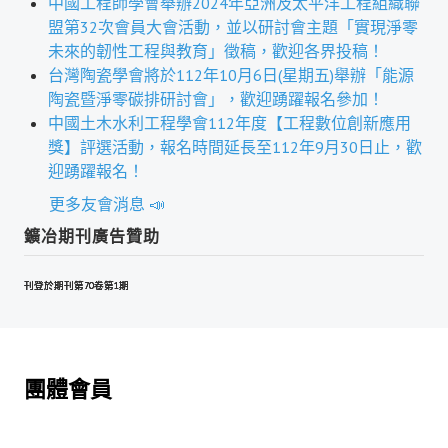
中國工程師學會舉辦2024年亞洲及太平洋工程組織聯
盧善棟獎學金
盟第32次會員大會活動，並以研討會主題「實現淨零
未來的韌性工程與教育」徵稿，歡迎各界投稿！
盧善棟獎學金得獎人
台灣陶瓷學會將於112年10月6日(星期五)舉辦「能源
陶瓷暨淨零碳排研討會」，歡迎踴躍報名參加！
歷年技術獎章得獎人
中國土木水利工程學會112年度【工程數位創新應用
技術獎章得獎人介紹
獎】評選活動，報名時間延長至112年9月30日止，歡
迎踴躍報名！
歷年大專學生獎勵金得獎人
更多友會消息 📣
歷年論文獎得獎人
鑛冶期刊廣告贊助
歷年傑出服務貢獻獎得獎人
刊登於期刊第70卷第1期
刊登於期刊第70卷第1期
刊登於期刊第70卷第1期
刊登於期刊第70卷第1期
歷年保安獎章得獎人
榮譽榜
團體會員
本會榮獲內政部104年全國性社會暨職業團體工作品鑑「甲等獎」
本會朱前理事長榮獲2012年第30屆國家傑出總經理獎