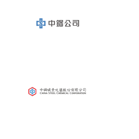
鑛冶期刊獲行政院頒發雜誌金鼎獎
歷年詹天佑論文獎與中工會論文得獎人
學會出版品
鑛冶期刊 (需登入會員)
鑛冶期刊徵稿
年會手冊
專題討論會論文集
鑽禧紀念冊
礦冶工程名詞與礦冶辭典
學會電子報