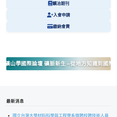
理事長的話
鑛冶期刊
學會會史
入會申請
學會會歌
繳納會費
學會會址沿革
學會組織與架構
架構圖
026礦山學國際論壇 礦脈新生—從地方知識到國際
理監事會
現任學會職員錄
重要章則
論文評選辦法
最新消息
學生獎勵金申請辦法
國立台灣大學材料科學與工程學系徵聘校聘技術人員