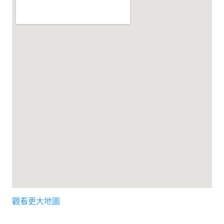
理事長的話
學會會史
學會會歌
學會會址沿革
學會組織與架構
架構圖
理監事會
現任學會職員錄
重要章則
論文評選辦法
觀看更大地圖
學生獎勵金申請辦法