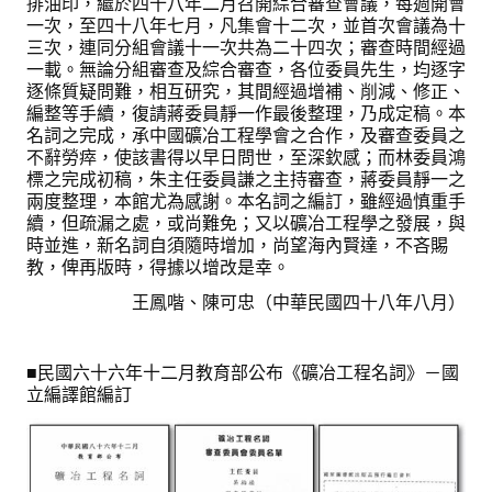
排油印，繼於四十八年二月召開綜合審查會議，每週開會
盧善棟獎學金評選辦法
一次，至四十八年七月，凡集會十二次，並首次會議為十
三次，連同分組會議十一次共為二十四次；審查時間經過
鑛冶期刊徵稿
一載。無論分組審查及綜合審查，各位委員先生，均逐字
逐條質疑問難，相互研究，其間經過增補、削減、修正、
鑛冶論文獎初選作業細則
編整等手續，復請蔣委員靜一作最後整理，乃成定稿。本
名詞之完成，承中國礦冶工程學會之合作，及審查委員之
鑛冶論文獎複審作業細則
不辭勞瘁，使該書得以早日問世，至深欽感；而林委員鴻
標之完成初稿，朱主任委員謙之主持審查，蔣委員靜一之
獎章委員會簡則
兩度整理，本館尤為感謝。本名詞之編訂，雖經過慎重手
續，但疏漏之處，或尚難免；又以礦冶工程學之發展，與
傑出服務貢獻獎設置辦法
時並進，新名詞自須隨時增加，尚望海內賢達，不吝賜
教，俾再版時，得據以增改是幸。
場地租借管理辦法
王鳳喈、陳可忠（中華民國四十八年八月）
學會章程
■民國六十六年十二月教育部公布《礦冶工程名詞》－國
會員代表選舉辦法
立編譯館編訂
追憶盧善棟前理事長
學會獎項