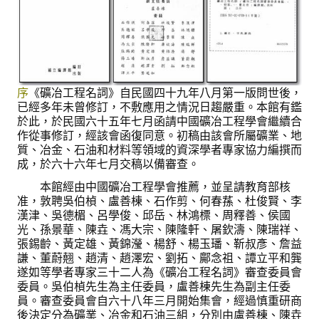
盧善棟獎學金
盧善棟獎學金得獎人
歷年技術獎章得獎人
序
《礦冶工程名詞》自民國四十九年八月第一版問世後，
技術獎章得獎人介紹
已經多年未曾修訂，不敷應用之情況日趨嚴重。本館有鑑
於此，於民國六十五年七月函請中國礦冶工程學會繼續合
歷年大專學生獎勵金得獎人
作從事修訂，經該會函復同意。初稿由該會所屬礦業、地
質、冶金、石油和材料等領域的資深學者專家協力編撰而
歷年論文獎得獎人
成，於六十六年七月交稿以備審查。
本館經由中國礦冶工程學會推薦，並呈請教育部核
歷年傑出服務貢獻獎得獎人
准，敦聘吳伯楨、盧善棟、石作剪、何春蓀、杜俊賢、李
漢津、吳德楣、呂學俊、邱岳、林鴻標、周釋善、侯國
歷年保安獎章得獎人
光、孫景華、陳垚、馮大宗、陳隆軒、屠欽濤、陳瑞祥、
張錫齡、黃定雄、黃錦瀅、楊舒、楊玉璠、靳叔彥、詹益
榮譽榜
謙、董蔚翹、趙清、趙澤宏、劉拓、鄺念祖、譚立平和龔
遂如等學者專家三十二人為《礦冶工程名詞》審查委員會
本會榮獲內政部104年全國性社會暨職業團體工作品鑑「甲等獎」
委員。吳伯楨先生為主任委員，盧善棟先生為副主任委
員。審查委員會自六十八年三月開始集會，經過慎重研商
本會朱前理事長榮獲2012年第30屆國家傑出總經理獎
後決定分為礦業、冶金和石油三組，分別由盧善棟、陳垚