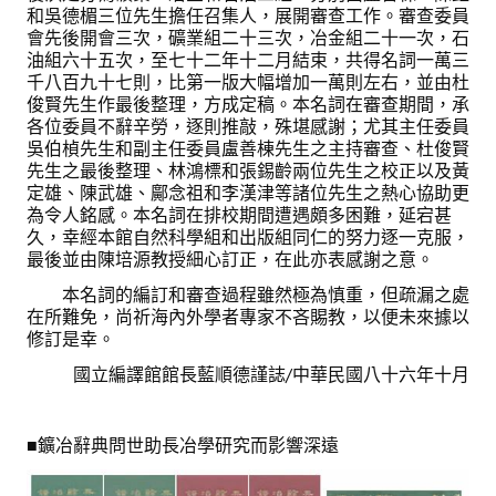
和吳德楣三位先生擔任召集人，展開審查工作。審查委員
鑛冶期刊獲行政院頒發雜誌金鼎獎
會先後開會三次，礦業組二十三次，冶金組二十一次，石
油組六十五次，至七十二年十二月結束，共得名詞一萬三
歷年詹天佑論文獎與中工會論文得獎人
千八百九十七則，比第一版大幅增加一萬則左右，並由杜
俊賢先生作最後整理，方成定稿。本名詞在審查期間，承
各位委員不辭辛勞，逐則推敲，殊堪感謝；尤其主任委員
學會出版品
吳伯楨先生和副主任委員盧善棟先生之主持審查、杜俊賢
先生之最後整理、林鴻標和張錫齡兩位先生之校正以及黃
鑛冶期刊 (需登入會員)
定雄、陳武雄、鄺念祖和李漢津等諸位先生之熱心協助更
為令人銘感。本名詞在排校期間遭遇頗多困難，延宕甚
鑛冶期刊徵稿
久，幸經本館自然科學組和出版組同仁的努力逐一克服，
最後並由陳培源教授細心訂正，在此亦表感謝之意。
年會手冊
本名詞的編訂和審查過程雖然極為慎重，但疏漏之處
專題討論會論文集
在所難免，尚祈海內外學者專家不吝賜教，以便未來據以
修訂是幸。
鑽禧紀念冊
國立編譯館館長藍順德謹誌/中華民國八十六年十月
礦冶工程名詞與礦冶辭典
■鑛冶辭典問世助長冶學研究而影響深遠
學會電子報