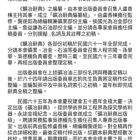
《鑛冶辭典》之編纂，由本會出版委員會召集人盧善
會員登入
棟主持其事，成立「礦冶辭典編纂組」，由盧善棟擔任監
修，龔遂如為總編輯兼礦業部份主編、侯國光為冶金部份
主編、詹益謙為石油部份主編，並分請各專家會員擔任撰
稿委員，分別撰擬…名詞及其註釋之初稿。
《鑛冶辭典》各部份初稿於民國六十一年全部完成，
分請本會礦業、冶金、石油等委員會召集人程宗陽、孫景
華、吳德楣負責審查，歷時三載，至民國六十三年審查完
畢，再經出版委員會整理定稿。
出版委員會在上述礦冶油三部份名詞與釋義定稿以
後，於六十四年請出版委員單志鈞先生負責將定稿作綜合
整編，並編製英中及中英名詞索引之初稿，當年秋即完成
辭典全稿之整編。
民國六十五年為本會慶祝建會五十週年金禧大慶，決
定出版《礦冶辭典》，提供學術界與工程界為探究學術利
器，永誌金禧紀念。出版委員會遂成立「礦冶辭典出版
組」，聘請常務監事吳德楣先生擔任召集人專責出版事
宜。出版前再由監修盧善棟、總編輯龔遂如，對全稿再作
綜合詳細校勘，最後定稿付梓出版。綜觀本辭典歷經數次
核校，慎重其事，期盡精翔，而於本會金禧大慶之辰，欣