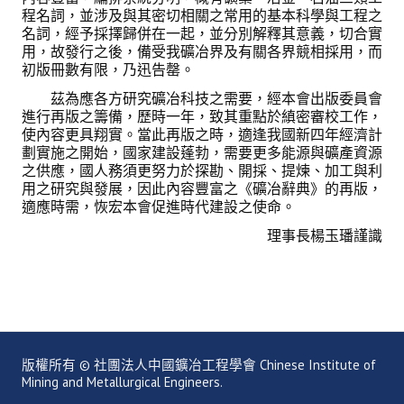
程名詞，並涉及與其密切相關之常用的基本科學與工程之
名詞，經予採擇歸併在一起，並分別解釋其意義，切合實
用，故發行之後，備受我礦冶界及有關各界競相採用，而
初版冊數有限，乃迅告罄。
茲為應各方研究礦冶科技之需要，經本會出版委員會
進行再版之籌備，歷時一年，致其重點於縝密審校工作，
使內容更具翔實。當此再版之時，適逢我國新四年經濟計
劃實施之開始，國家建設蓬勃，需要更多能源與礦產資源
之供應，國人務須更努力於探勘、開採、提煉、加工與利
用之研究與發展，因此內容豐富之《礦冶辭典》的再版，
適應時需，恢宏本會促進時代建設之使命。
理事長楊玉璠謹識
版權所有 © 社團法人中國鑛冶工程學會 Chinese Institute of
Mining and Metallurgical Engineers.