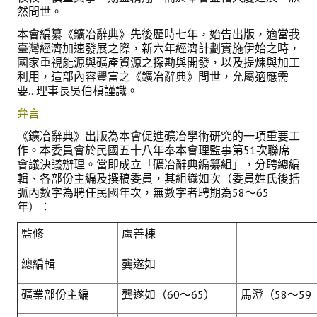
然問世。
本會編纂《鑛冶辭典》先後歷時七年，始告出版，適當我
臺灣經濟加速發展之際，新六年經濟計劃實施伊始之時，
國家重視能源與礦產資源之探勘與開發，以及提煉與加工
利用，這部內容豐富之《鑛冶辭典》問世，允屬適應需
要…理事長吳伯楨謹識。
弁言
《鑛冶辭典》出版為本會促進礦冶學術研究的一項重要工
作。本委員會於民國五十八年奉本會理監事第51次聯席
會議決議辦理。當即成立「礦冶辭典編纂組」，分聘總編
輯、各部份主編及撰稿委員，其組織如次（委員姓氏後括
弧內數字為聘任民國年次，無數字者聘期為58～65
年）：
監修
盧善棟
總編輯
龔遂如
礦業部份主編
龔遂如（60～65）
馬澄（58～59