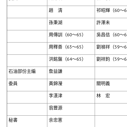
趙 清
祁昭輝（60～6
孫秉湖
許澤未
周傳訓（60～65）
吳昌佶（60～6
周釋善（63～65）
劉禎祥（59～6
洪銘盤（64～65）
劉祥鈞（59～6
石油部份主編
詹益謙
委員
黃錦瀅
關明義
李漢津
林 宏
翁豐源
秘書
余忠憲