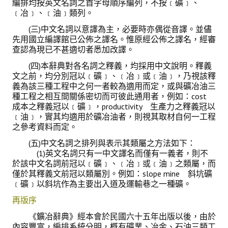
編排均按英文名詞之首字母順序編列，不按﹝礦﹞、
﹝冶﹞、﹝油﹞類列。
(三)中文名詞以意譯為主，必要時亦偶從音譯。並儘
先用國立編譯館已公佈之譯名。惟原經公佈之譯名，經審
查認為現已不甚適切者悉加改譯。
(四)本辭典對各名詞之釋義，均採用中文說明。釋義
文之前，均分別冠以﹝礦﹞、﹝冶﹞或﹝油﹞，乃視該釋
義為該三種工程中之何一者較為適用而定，或與礦冶油三
種工程之相互間關係密切而可彼此通用者，例如：cost
成本之釋義冠以﹝礦﹞，productivity 生產力之釋義冠以
﹝油﹞，實其均適用於礦冶油者，則視其取材自何一工程
之參考資料而定。
(五)中文名詞之排列與表示其類屬之方法如下：
(1)英文名詞只有一中文譯名而僅有一義者，則不
於該中文名詞前冠以﹝礦﹞、﹝冶﹞或﹝油﹞之類屬，而
僅於其釋義文前冠以類屬別。例如：slope mine 斜坑礦
﹝礦﹞以斜坑作為主要出入道及運輸巷之一種礦。
再版序
《鑛冶辭典》經本會於民國六十五年出版以後，由於
內容豐富，編排系統分明，概有礦業、冶金、石油三類工