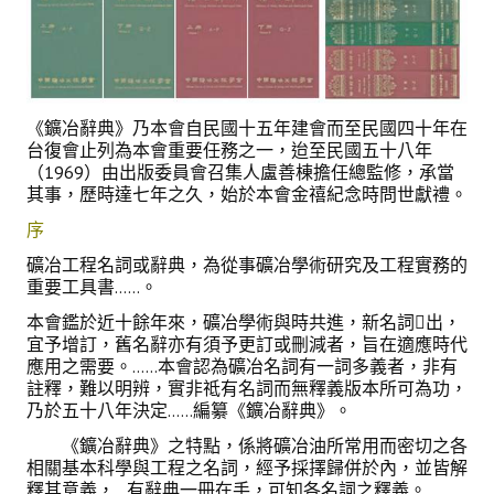
活動專區
歷年年會
年會活動
《鑛冶辭典》乃本會自民國十五年建會而至民國四十年在
國際交流活動
台復會止列為本會重要任務之一，迨至民國五十八年
（1969）由出版委員會召集人盧善棟擔任總監修，承當
兩岸交流活動
其事，歷時達七年之久，始於本會金禧紀念時問世獻禮。
序
活動照片
礦冶工程名詞或辭典，為從事礦冶學術研究及工程實務的
活動影片
重要工具書……。
本會鑑於近十餘年來，礦冶學術與時共進，新名詞出，
相關連結
宜予增訂，舊名辭亦有須予更訂或刪減者，旨在適應時代
應用之需要。……本會認為礦冶名詞有一詞多義者，非有
聯絡我們
註釋，難以明辨，實非祗有名詞而無釋義版本所可為功，
乃於五十八年決定……編纂《鑛冶辭典》。
(測試)
《鑛冶辭典》之特點，係將礦冶油所常用而密切之各
相關基本科學與工程之名詞，經予採擇歸併於內，並皆解
會員申請
釋其意義，…有辭典一冊在手，可知各名詞
之釋義。