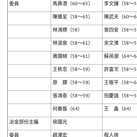
委員
馬彝澄（60～65）
李文鐘（58～5
陳連呈（58～63）
陳武夫（60～6
林鴻標（58）
曾四安（58～5
林浚泉（58～61）
余文濱（58～5
黃國楨（58～61）
蘇英源（64～6
王秩忠（58～59）
許富次（58～5
原 鐸（58～59）
王敬平（58～6
張鴻泰（58～59）
倪慶諧（58～5
何春蓀（64）
王 鑫（64）
冶金部份主編
侯國光
委員
趙澤宏
程人俠