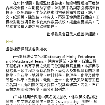
在付梓期間，復經監修盧善棟，總編輯龔遂如再度綜
合核校全稿，以期精益求精。並對英中名詞索引初稿重行
校正，以免疏誤。中英名詞索引初稿係請杜俊賢、施乃
文、紀榮薰、陳逸偵、林貞夫、蔡滿玉協助重行組編。印
稿校對則分請各出版委員作數度核校，期能盡善盡美，而
於本會金禧大慶之辰欣然問世。
出版委員會召集人盧善棟謹識。
凡例
盧善棟
撰僅引述各例如次：
(一)本辭典英文名稱Dictionary of Mining, Petroleum
and Metallurgical Terms，係綜合礦業、冶金、石油三類
工程名詞，具有字典之效用而分別解釋其意義，本辭典取
材除此三類工程之所有名詞外，尚有涉及於與其有關之礦
物學、岩石學、地質學、材料科學、物理學、化學及數學
等基本科學，暨機械、電機、土木、化學及天然氣等工程
之名詞。此類相關名詞之採擇，視其與礦業、冶金、石油
三類之相關密切程度，而分別歸列之。
(二)本辭典所採用中英名詞之排列，係以英文名詞冠
其首，中文譯名從其次。例如：silver plating 鍍銀。其