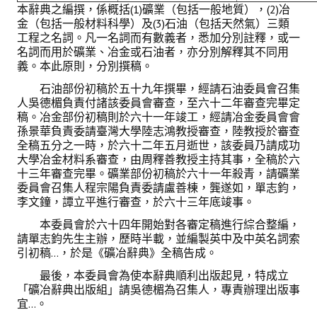
本辭典之
編撰，係概括(1)礦業（包括一般地質），(2)冶
金（包括一般材料科學）及(3)石油（包括天然氣）三類
工程之名詞。凡一名詞而有數義者，悉加分別註釋，或一
名詞而用於礦業、冶金或石油者，亦分別解釋其不同用
義。本此原則，分別撰稿。
石油部份初稿於五十九年撰畢，經請石油委員會召集
人吳德楣負責付諸該委員會審查，至六十二年審查完畢定
稿。冶金部份初稿則於六十一年竣工，經請冶金委員會會
孫景華負責委請臺灣大學陸志鴻教授審查，陸教授於審查
全稿五分之一時，於六十二年五月逝世，該委員乃請成功
大學冶金材料系審查，由周釋善教授主持其事，全稿於六
十三年審查完畢。礦業部份初稿於六十一年殺青，請礦業
委員會召集人程宗陽負責委請盧善棟，龔遂如，單志鈞，
李文鐘，譚立平進行審查，於六十三年底竣事。
本委員會於六十四年開始對各審定稿進行綜合整編，
請單志鈞先生主辦，歷時半載，並編製英中及中英名詞索
引初稿…，於是《礦冶辭典》全稿告成。
最後，本委員會為使本辭典順利出版起見，特成立
「礦冶辭典出版組」請吳德楣為召集人，專責辦理出版事
宜…。