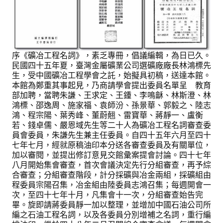
理事長的話
學會會史
學會會歌
序《礦冶工程名詞》，素乏專冊，倡議編輯，為日已久。
民國四十五年夏，臺灣金屬礦業公司選礦廠廠長林鴻標先
學會會址沿革
生，受中國礦冶工程學會之託，始擬具初稿，送達本館。
本館為鄭重其事起見，乃商請學會提出委員名單呈 教育
學會組織與架構
部加聘，當聘朱謙、王求定、王鍾、李鳴龢、林斯澄、林
鴻標、邵逸周、施家福、袁師汾、孫景華、郭毅之、陸志
架構圖
鴻、程宗陽、葉秀峰、董蔚翹、雷寶華、蔣靜一、盧衡
若、錢卓儒、嚴恩域先生等二十人為礦冶工程名詞審查委
理監事會
員會委員，
朱謙先生兼主任委員。自四十五年六月至四十
七年七月，經就原稿油印本分送各審查委員及有關單位，
現任學會職員錄
加以審閱，並提出修訂意見交館彙案提會討論。四十七年
八月開始集會審查，首次會議決定先行分組審查，再予綜
重要章則
合審查；分組審查階段，計分採礦與冶金兩組，採礦組由
程委員宗陽召集，冶金組由陸委員志鴻召集；每週開會一
論文評選辦法
次，至四十七年十月，凡集會十一次，分組審查始告完
畢。旋即請蔣委員靜一加以整理，並增加中國石油公司所
學生獎勵金申請辦法
編之石油工程名詞，以及各委員分別增補之名詞，重行編