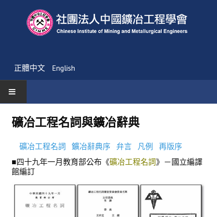
正體中文
English
首頁
礦冶工程名詞與鑛冶辭典
最新消息
礦冶工程名詞
鑛冶辭典序
弁言
凡例
再版序
活動通告
■四十九年一月教育部公布《
礦冶工程名詞
》－國立編譯
館編訂
友會消息
學會簡介