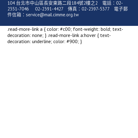
104 台北市中山區長安東路二段184號2樓之2 電話：02-
2351-7046 02-2391-4427 傳真：02-2397-5377 電子郵
件信箱：service@mail.cimme.org.tw
.read-more-link a { color: #c00; font-weight: bold; text-
decoration: none; } .read-more-link a:hover { text-
decoration: underline; color: #900; }