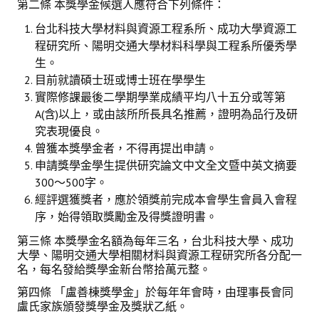
第二條 本獎學金候選人應符合下列條件：
台北科技大學材料與資源工程系所、成功大學資源工
程研究所、陽明交通大學材料科學與工程系所優秀學
生。
目前就讀碩士班或博士班在學學生
實際修課最後二學期學業成績平均八十五分或等第
A(含)以上，或由該所所長具名推薦，證明為品行及研
究表現優良。
曾獲本獎學金者，不得再提出申請。
申請獎學金學生提供研究論文中文全文暨中英文摘要
300～500字。
經評選獲獎者，應於領獎前完成本會學生會員入會程
序，始得領取獎勵金及得獎證明書。
第三條 本獎學金名額為每年三名，台北科技大學、成功
大學、陽明交通大學相關材料與資源工程研究所各分配一
名，每名發給獎學金新台幣拾萬元整。
第四條 「盧善棟獎學金」於每年年會時，由理事長會同
盧氏家族頒發獎學金及獎狀乙紙。