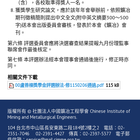
（含），各校取準得獎人一名。
獲獎學生研究論文，應於該年年會舉辦前，依照鑛冶
期刊徵稿簡則提出中文全文(附中英文摘要300～500
字)送本會出版委員會審核，發表於本會《鑛冶》會
刊。
第六條 評選委員會應將決選審查結果提報九月份理監事
聯席會作最後核定。
第七條 本評選辦法經本會理事會通過後施行，修正時亦
同。
相關文件下載
00盧善棟獎學金評選辦法-修1150206通過.pdf
115 kB
版權所有 © 社團法人中國鑛冶工程學會 Chinese Institute of
Mining and Metallurgical Engineers.
104 台北市中山區長安東路二段184號2樓之2 電話：02-
2351-7046 02-2391-4427 傳真：02-2397-5377 電子郵
件信箱：service@mail.cimme.org.tw