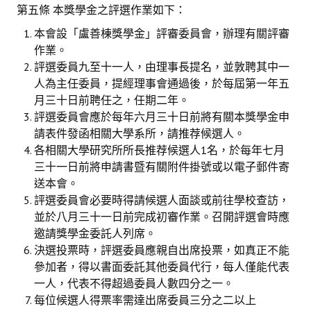
第五條 本獎學金之評選作業如下：
本會設「盧善棟獎學金」評審委員會，辦理有關評審
作業。
評選委員九至十一人，由理事長提名，並敦聘其中一
人為主任委員，提經理事會通過後，於每屆第一年五
月三十日前聘任之，任期二年。
評選委員會應於每年六月三十日前將有關本獎學金申
請表件發函相關大學系所，請推荐候選人。
各相關大學研究所所長推荐候選人1名，於每年七月
三十一日前將申請書暨有關附件掛號或以電子郵件寄
送本會。
評選委員會必要時得請候選人面談或前往學校查訪，
並於八月三十一日前完成初審作業。召開評選會時應
邀請獎學金委託人列席。
決選投票時，評選委員應親自出席投票，如真正不能
參加者，得以書面委託其他委員代行，每人僅能代表
一人，代表不得超過委員人數四分之一。
每位候選人得票率需達出席委員三分之二以上