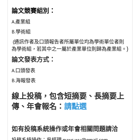
活動專區
論文競賽組別：
歷年年會
A.產業組
年會活動
B.學術組
(通訊作者及口頭報告者所屬單位均為學術單位者則
國際交流活動
)
為學術組，若其中之一屬於產業單位則歸為產業組。
兩岸交流活動
論文發表方式：
活動照片
A.口頭發表
B.海報發表
活動影片
線上投稿，包含短摘要、長摘要上
相關連結
傳、年會報名：
請點選
聯絡我們
(測試)
如有投稿系統操作或年會相關問題請洽
會員申請
投稿系統操作：吳經理
nuws.wu@gmail.com