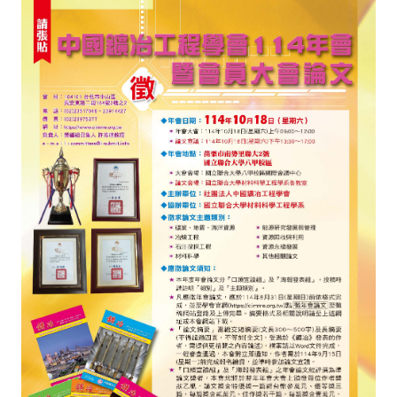
理事長的話
學會會史
學會會歌
學會會址沿革
學會組織與架構
架構圖
理監事會
現任學會職員錄
重要章則
論文評選辦法
學生獎勵金申請辦法