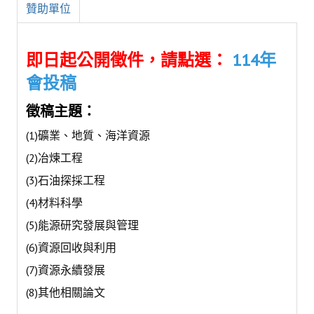
贊助單位
鑛冶期刊獲行政院頒發雜誌金鼎獎
歷年詹天佑論文獎與中工會論文得獎人
即日起公開徵件，請點選：
114年
會投稿
學會出版品
徵稿主題：
鑛冶期刊 (需登入會員)
(1)礦業、地質、海洋資源
鑛冶期刊徵稿
(2)冶煉工程
年會手冊
(3)石油探採工程
專題討論會論文集
(4)材料科學
(5)能源研究發展與管理
鑽禧紀念冊
(6)資源回收與利用
礦冶工程名詞與礦冶辭典
(7)資源永續發展
學會電子報
(8)其他相關論文