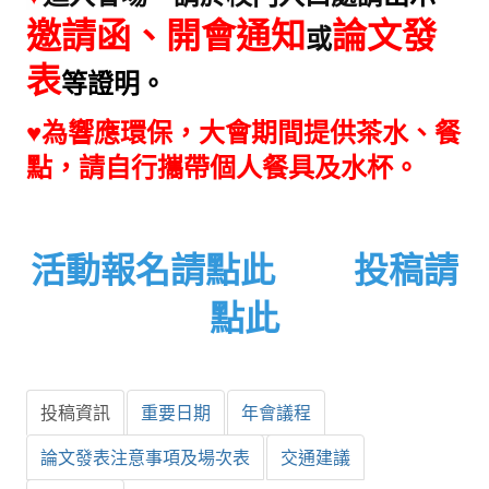
邀請函、開會通知
論文發
盧善棟獎學金
或
表
盧善棟獎學金得獎人
等證明
。
歷年技術獎章得獎人
♥
為響應環保，
大會
期間提供茶水、餐
技術獎章得獎人介紹
點，請自行攜帶個人餐具及水杯。
歷年大專學生獎勵金得獎人
歷年論文獎得獎人
活動報名請點此
投稿請
歷年傑出服務貢獻獎得獎人
點此
歷年保安獎章得獎人
榮譽榜
投稿資訊
重要日期
年會議程
本會榮獲內政部104年全國性社會暨職業團體工作品鑑「甲等獎」
論文發表注意事項及場次表
交通建議
本會朱前理事長榮獲2012年第30屆國家傑出總經理獎