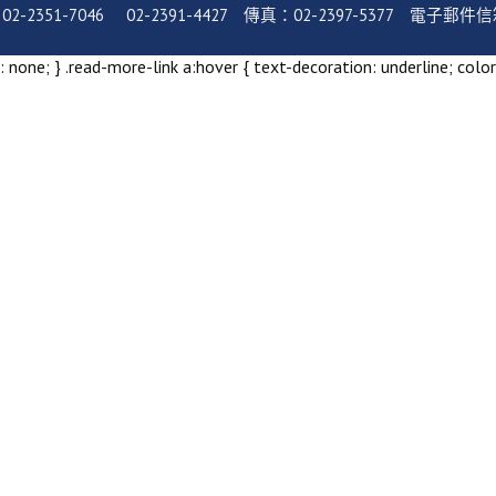
-7046 02-2391-4427 傳真：02-2397-5377 電子郵件信箱：serv
 none; } .read-more-link a:hover { text-decoration: underline; color