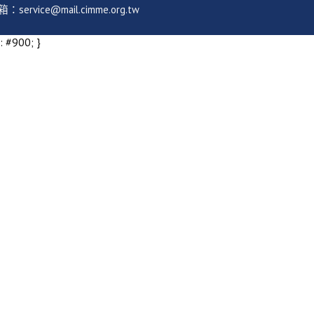
ice@mail.cimme.org.tw
: #900; }