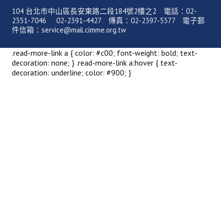
理事長的話
104 台北市中山區長安東路二段184號2樓之2 電話：02-
2351-7046 02-2391-4427 傳真：02-2397-5377 電子郵
學會會史
件信箱：service@mail.cimme.org.tw
學會會歌
.read-more-link a { color: #c00; font-weight: bold; text-
decoration: none; } .read-more-link a:hover { text-
學會會址沿革
decoration: underline; color: #900; }
學會組織與架構
架構圖
理監事會
現任學會職員錄
重要章則
論文評選辦法
學生獎勵金申請辦法