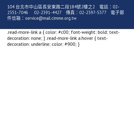
理事長的話
104 台北市中山區長安東路二段184號2樓之2 電話：02-
2351-7046 02-2391-4427 傳真：02-2397-5377 電子郵
學會會史
件信箱：service@mail.cimme.org.tw
學會會歌
.read-more-link a { color: #c00; font-weight: bold; text-
decoration: none; } .read-more-link a:hover { text-
學會會址沿革
decoration: underline; color: #900; }
學會組織與架構
架構圖
理監事會
現任學會職員錄
重要章則
論文評選辦法
學生獎勵金申請辦法