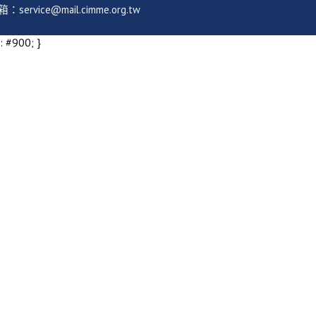
ice@mail.cimme.org.tw
: #900; }