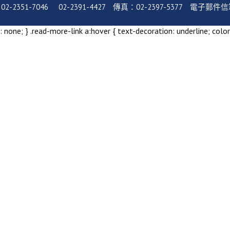
-7046 02-2391-4427 傳真：02-2397-5377 電子郵件信箱：serv
 none; } .read-more-link a:hover { text-decoration: underline; color