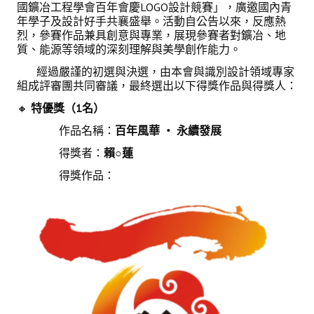
國鑛冶工程學會百年會慶LOGO設計競賽」，廣邀國內青
理事長的話
年學子及設計好手共襄盛舉。活動自公告以來，反應熱
烈，參賽作品兼具創意與專業，展現參賽者對鑛冶、地
學會會史
質、能源等領域的深刻理解與美學創作能力。
學會會歌
經過嚴謹的初選與決選，由本會與識別設計領域專家
組成評審團共同審議，最終選出以下得獎作品與得獎人：
學會會址沿革
🔸
特優獎（1
名）
學會組織與架構
作品名稱：
百年風華
‧
永續發展
架構圖
得獎者：
賴
○
蓮
得獎作品：
理監事會
現任學會職員錄
重要章則
論文評選辦法
學生獎勵金申請辦法