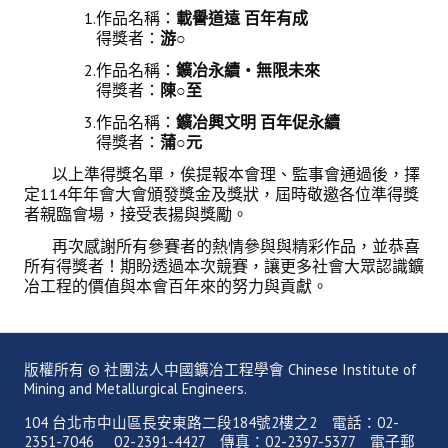
1.作品名稱：
載譽道遠
百年有成
盧善棟獎學金
得獎者：
游
○
盧善棟獎學金得獎人
2.作品名稱：
鑛冶永續
‧
無限未來
得獎者：
陳
○
至
歷年技術獎章得獎人
3.作品名稱：
鑛冶興文明
百年促永續
得獎者：
蒲
○
元
技術獎章得獎人介紹
以上準得獎名單，俟提報本會理、監事會通過後，擇
歷年大專學生獎勵金得獎人
定114年年會大會頒發獎金及獎狀，屆時敬邀各位準得獎
者親臨會場，接受表揚與獎勵。
歷年論文獎得獎人
再次感謝所有參賽者的熱情參與與精彩作品，並恭喜
歷年傑出服務貢獻獎得獎人
所有得獎者！期盼透過本次競賽，讓更多社會大眾認識鑛
冶工程的價值與本會百年來的努力與貢獻。
歷年保安獎章得獎人
榮譽榜
版權所有 © 社團法人中國鑛冶工程學會 Chinese Institute of
Mining and Metallurgical Engineers.
本會榮獲內政部104年全國性社會暨職業團體工作品鑑「甲等獎」
104 台北市中山區長安東路二段184號2樓之2 電話：02-
本會朱前理事長榮獲2012年第30屆國家傑出總經理獎
2351-7046 02-2391-4427 傳真：02-2397-5377 電子郵