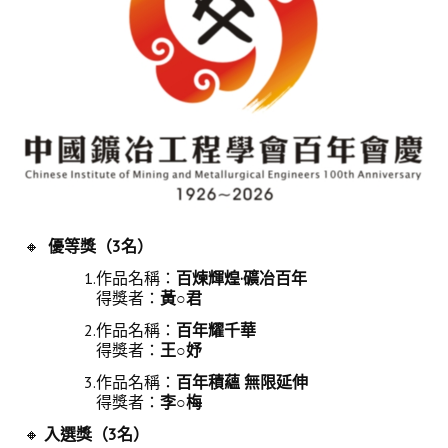
盧善棟獎學金評選辦法
鑛冶期刊徵稿
鑛冶論文獎初選作業細則
鑛冶論文獎複審作業細則
獎章委員會簡則
傑出服務貢獻獎設置辦法
🔸
優等獎（3
名）
場地租借管理辦法
1.作品名稱：
百煉輝煌
·
礦冶百年
學會章程
得獎者：
黃
○
君
2.作品名稱：
百年耀千華
會員代表選舉辦法
得獎者：
王
○
妤
追憶盧善棟前理事長
3.作品名稱：
百年積蘊
無限延伸
得獎者：
李
○
梅
學會獎項
🔸
入選獎（3
名）