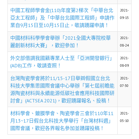
盧善棟獎學金評選辦法
中國工程師學會金(110)年度第2梯次「中華台北
2021-
鑛冶期刊徵稿
亞太工程師」及「中華台北國際工程師」申請作
09-15
業自9月15日至10月15日止，敬請踴躍申請！
鑛冶論文獎初選作業細則
中國材料科學學會舉辦「2021全國大專院校華
2021-
鑛冶論文獎複審作業細則
麗創新材料大賽」，歡迎參加！
08-24
獎章委員會簡則
外交部借調我國籍專業人士至「亞洲開發銀行」
2021-
(ADB)工作，敬請查照！
08-09
傑出服務貢獻獎設置辦法
台灣陶瓷學會將於11/15-17日舉辧假國立台北
2021-
場地租借管理辦法
科技大學集思國際會議中心舉辦「第七屆前瞻能
07-30
學會章程
源陶瓷材料與永續能源低碳社會應用科技國際研
討會」(ACTSEA 2021)，歡迎踴躍報名、投稿！
會員代表選舉辦法
材料學會、鍍膜學會、陶瓷學會三會於110年11
2021-
追憶盧善棟前理事長
月13~17日假台北科技大學舉行「台灣材料週」
05-10
國際會議，歡迎各界報名參加並踴躍投稿！
學會獎項