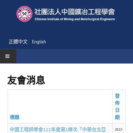
正體中文
English
首頁
友會消息
最新消息
發
活動通告
佈
友會消息
日
標題
期
學會簡介
中國工程師學會111年度第1梯次「中華台北亞
2022-