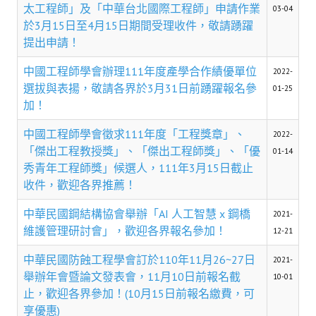
理事長的話
太工程師」及「中華台北國際工程師」申請作業
03-04
於3月15日至4月15日期間受理收件，敬請踴躍
學會會史
提出申請！
學會會歌
中國工程師學會辦理111年度產學合作績優單位
2022-
選拔與表揚，敬請各界於3月31日前踴躍報名參
01-25
學會會址沿革
加！
學會組織與架構
中國工程師學會徵求111年度「工程獎章」、
2022-
「傑出工程教授獎」、「傑出工程師獎」、「優
架構圖
01-14
秀青年工程師獎」候選人，111年3月15日截止
理監事會
收件，歡迎各界推薦！
現任學會職員錄
中華民國鋼結構協會舉辦「AI 人工智慧 x 鋼橋
2021-
維護管理研討會」，歡迎各界報名參加！
12-21
重要章則
中華民國防蝕工程學會訂於110年11月26~27日
2021-
論文評選辦法
舉辦年會暨論文發表會，11月10日前報名截
10-01
止，歡迎各界參加！(10月15日前報名繳費，可
學生獎勵金申請辦法
享優惠)