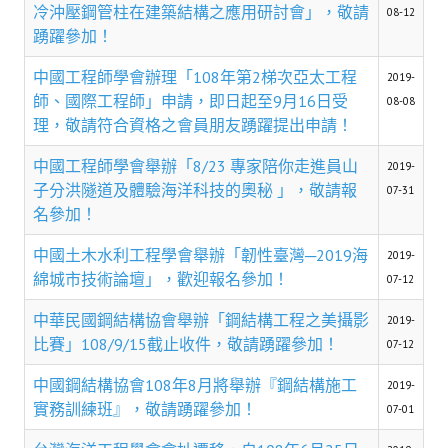
理事長的話
冷沖壓鋼管柱在建築結構之應用研討會」，敬請
08-12
踴躍參加！
學會會史
中國工程師學會辦理「108年第2梯次亞太工程
2019-
學會會歌
師、國際工程師」申請，即日起至9月16日受
08-08
理，敬請符合資格之會員朋友踴躍提出申請！
學會會址沿革
中國工程師學會舉辦「8/23 專家陪你走進員山
2019-
學會組織與架構
子分洪隧道及體驗海洋科技的奧秘 」，敬請報
07-31
名參加！
架構圖
中國土木水利工程學會舉辦「韌性臺灣─2019海
理監事會
2019-
綿城市技術論壇」，歡迎報名參加！
07-12
現任學會職員錄
中華民國鋼結構協會舉辦「鋼結構工程之美攝影
2019-
重要章則
比賽」108/9/15截止收件，敬請踴躍參加！
07-12
論文評選辦法
中國鋼結構協會108年8月將舉辦『鋼結構施工
2019-
實務訓練班』，敬請踴躍參加！
07-01
學生獎勵金申請辦法