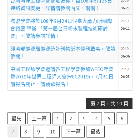
台灣海洋工程學會會址遷移，自108年6月25日
2019-
盧善棟獎學金評選辦法
連絡資訊變更，詳情請參閱內文，謝謝！
06-20
鑛冶期刊徵稿
陶瓷學會將於108年9月24日假臺大應力所國際
2019-
會議廳 舉辦 「第一屆台日粉末製程技術研討
鑛冶論文獎初選作業細則
06-11
會」，敬請參閱詳情！
鑛冶論文獎複審作業細則
經濟部能源局能源統計刊物紙本停刊啟事，敬請
2019-
獎章委員會簡則
參閱！
06-06
傑出服務貢獻獎設置辦法
中國工程師學會邀請各工程學會參加WFEO年會
2019-
暨2019年世界工程師大會(WEC2019)，7月31日
06-03
場地租借管理辦法
前報名截止，請踴躍報名！
學會章程
第 7 頁，共 10 頁
會員代表選舉辦法
最先
追憶盧善棟前理事長
上一篇
1
2
3
4
5
6
7
8
9
10
下一篇
最後
學會獎項