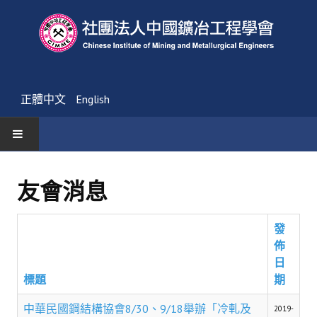
正體中文
English
首頁
友會消息
最新消息
發
活動通告
佈
友會消息
日
標題
期
學會簡介
中華民國鋼結構協會8/30、9/18舉辦「冷軋及
2019-