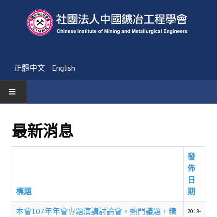
正體中文
English
首頁
最新消息
最新消息
發
活動通告
佈
友會消息
日
標題
期
學會簡介
本會107年年會專題演講討論會，熱門議題，精
2018-