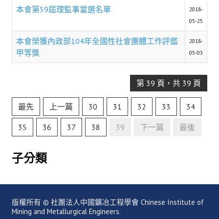
盧善棟獎學金評選辦法
本會第59屆理監事當選名單
2018-
05-25
鑛冶期刊徵稿
本會榮獲內政部104年全國性社會團體工作評鑑
2018-
鑛冶論文獎初選作業細則
甲等獎
05-03
鑛冶論文獎複審作業細則
第 39 頁，共 39 頁
獎章委員會簡則
傑出服務貢獻獎設置辦法
最先
上一篇
30
31
32
33
34
場地租借管理辦法
35
36
37
38
39
下一篇
最後
學會章程
子分類
會員代表選舉辦法
追憶盧善棟前理事長
版權所有 © 社團法人中國鑛冶工程學會 Chinese Institute of
學會獎項
Mining and Metallurgical Engineers.