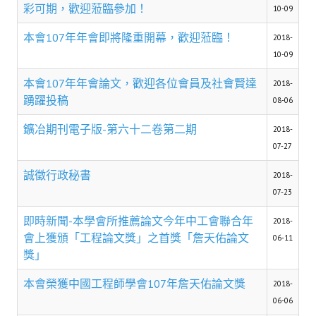
理事長的話
彩可期，歡迎蒞臨參加！
10-09
學會會史
本會107年年會即將隆重開幕，歡迎蒞臨！
2018-
10-09
學會會歌
本會107年年會論文，歡迎各位會員及社會賢達
2018-
學會會址沿革
踴躍投稿
08-06
學會組織與架構
鑛冶期刊電子版-第六十二卷第二期
2018-
07-27
架構圖
誠徵行政秘書
2018-
理監事會
07-23
現任學會職員錄
即時新聞-本學會所推薦論文今年中工會聯合年
2018-
會上獲頒「工程論文獎」之首獎「詹天佑論文
重要章則
06-11
獎」
論文評選辦法
本會榮獲中國工程師學會107年詹天佑論文獎
2018-
學生獎勵金申請辦法
06-06