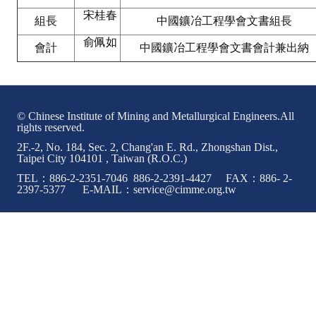
宋桂春
組長
中國鑛冶工程學會文書組長
ABOUT
俞佩如
會計
中國鑛冶工程學會文書會計兼出納
Director's words
History
© Chinese Institute of Mining and Metallurgical Engineers.All
CIMME Society
rights reserved.
Learn address location map
2F.-2, No. 184, Sec. 2, Chang'an E. Rd., Zhongshan Dist.,
Taipei City 104101 , Taiwan (R.O.C.)
Structure
TEL：886-2-2351-7046 886-2-2391-4427 FAX：886- 2-
2397-5377 E-MAIL：service@cimme.org.tw
Chart
Organization
Employee
Regulation