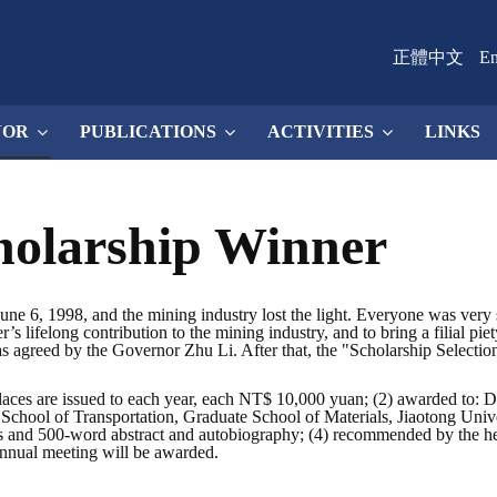
正體中文
En
NOR
PUBLICATIONS
ACTIVITIES
LINKS
olarship Winner
 1998, and the mining industry lost the light. Everyone was very so
 lifelong contribution to the mining industry, and to bring a filial pie
s agreed by the Governor Zhu Li. After that, the "Scholarship Select
ces are issued to each year, each NT$ 10,000 yuan; (2) awarded to: De
School of Transportation, Graduate School of Materials, Jiaotong Uni
esis and 500-word abstract and autobiography; (4) recommended by the 
annual meeting will be awarded.