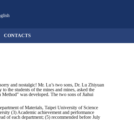
glish
CONTACTS
rry and nostalgic! Mr. Lu’s two sons, Dr. Lu Zhiyuan
ty to the students of the mines and mines, asked the
ion Method" was developed. The two sons of Jiahui
partment of Materials, Taipei University of Science
versity (3) Academic achievement and performance
head of each department; (5) recommended before July