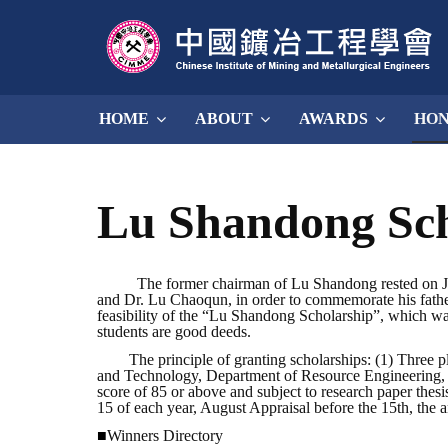
HOME
ABOUT
AWARDS
HO
Lu Shandong Sch
The former chairman of Lu Shandong rested on June 6,
and Dr. Lu Chaoqun, in order to commemorate his father’s
feasibility of the “Lu Shandong Scholarship”, which wa
students are good deeds.
The principle of granting scholarships: (1) Three pla
and Technology, Department of Resource Engineering, 
score of 85 or above and subject to research paper th
15 of each year, August Appraisal before the 15th, the 
■
Winners Directory