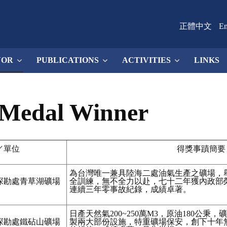
正體中文
En
NOR
PUBLICATIONS
ACTIVITIES
LINKS
 Medal Winner
／單位
得獎事蹟簡要
為台灣唯一兼具陸海二處油氣生產之礦場，
探勘處青草湖礦場
全訓練，無不全力以赴，七十二年獲內政部
連續三年零事故紀錄，成績卓著。
日產天然氣200~250萬M3，原油180公
探勘處鐵砧山礦場
製兩大部份設施，特重礦場保安，創下十年