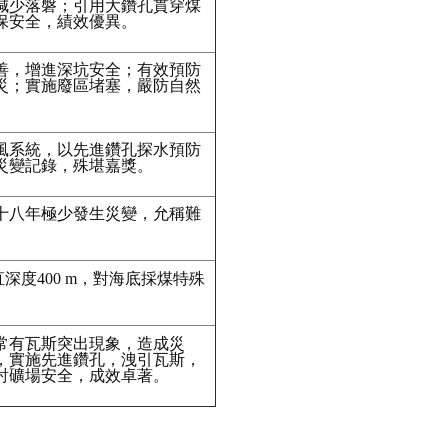
減少落磐；引用大鑽孔貫穿煤
保安全，績效優異。
善，增進深坑安全；有效預防
災；實施廢區堵塞，嚴防自然
通風系統，以先進鑽孔探水預防
災變記錄，殊堪嘉獎。
十八年極少發生災變，允稱難
直深度400 m，對海底採煤特殊
常有瓦斯突出現象，造成災
，實施先進鑽孔，洩引瓦斯，
討礦場安全，成效卓著。