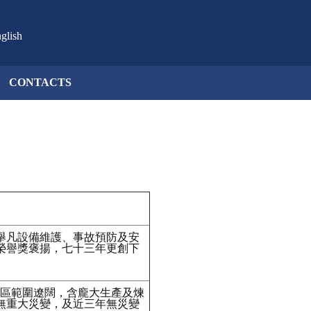
glish
CONTACTS
舉凡設備維護、事故預防及安
榮譽獎褒揚，七十三年更創下
秉，礦區範圍遼闊，含龐大生產及煉
無重大災變，及近三年無災變