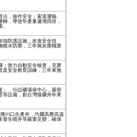
得法，操作安全；索道運輸、
運轉，導使年產量遞增四倍，
模。
加強防護設施，改進安全技
施噴水防塵，三年無灰塵職業
礦；致力自動安全檢查，充實
普及安全教育訓練，三年來無
案」，分設礦場保中心，嚴密
置等設備，創台灣煤礦卅年來
，獲93口生產井，均屬高壓高溫
未發生噴井等嚴重災變，確保