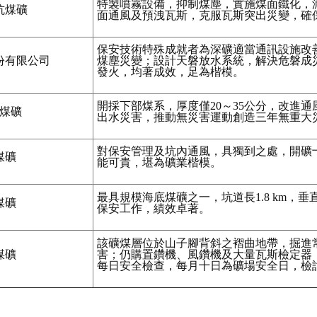
特製噴霧設備，抑制煤塵，實施煤面鐵化，
坑煤礦
面通風及預洩瓦斯，克服瓦斯突出災變，確
保安技術特殊成就者為深礦適當通訊設施改
份有限公司
煤塵災變；設計天磐放水系統，解決危磐成
發火，均著成效，足為楷模。
開採下部煤系，厚度僅20～35公分，改進
煤礦
出水災害，推動無災害運動創造三年無重大
對保安管理及坑內通風，具獨到之處，開礦
煤礦
能可貴，堪為礦業楷模。
最具規模海底煤礦之一，坑道長1.8 km，垂
煤礦
保安工作，績效卓著。
該礦煤層位於山子腳背斜之褶曲地帶，掘進
煤礦
害；仍購置鑽機、風鑽機及大量瓦斯檢定器
每日安全檢查，每月十日為礦場安全日，檢