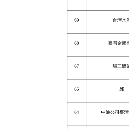
69
台灣水
68
臺灣金屬
67
瑞三礦
65
邱 
64
中油公司臺灣