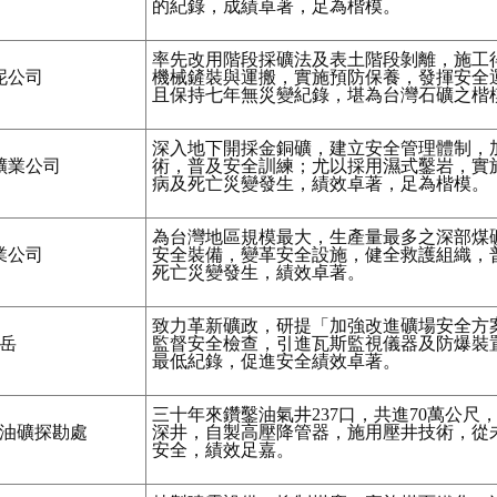
的紀錄，成績卓著，足為楷模。
率先改用階段採礦法及表土階段剝離，施工
泥公司
機械鏟裝與運搬，實施預防保養，發揮安全
且保持七年無災變紀錄，堪為台灣石礦之楷
深入地下開採金銅礦，建立安全管理體制，
礦業公司
術，普及安全訓練；尤以採用濕式鑿岩，實
病及死亡災變發生，績效卓著，足為楷模。
為台灣地區規模最大，生產量最多之深部煤
業公司
安全裝備，變革安全設施，健全救護組織，
死亡災變發生，績效卓著。
致力革新礦政，研提「加強改進礦場安全方
岳
監督安全檢查，引進瓦斯監視儀器及防爆裝
最低紀錄，促進安全績效卓著。
三十年來鑽鑿油氣井237口，共進70萬公尺
油礦探勘處
深井，自製高壓降管器，施用壓井技術，從
安全，績效足嘉。