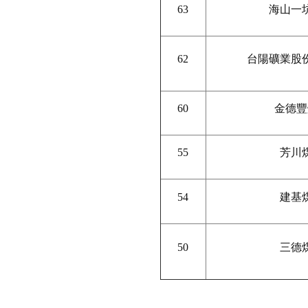
63
海山一
62
台陽礦業股
60
金德豐
55
芳川
54
建基
50
三德