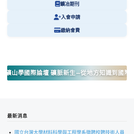
理事長的話
鑛冶期刊
學會會史
入會申請
學會會歌
繳納會費
學會會址沿革
學會組織與架構
架構圖
026礦山學國際論壇 礦脈新生—從地方知識到國際
理監事會
現任學會職員錄
重要章則
論文評選辦法
最新消息
學生獎勵金申請辦法
國立台灣大學材料科學與工程學系徵聘校聘技術人員