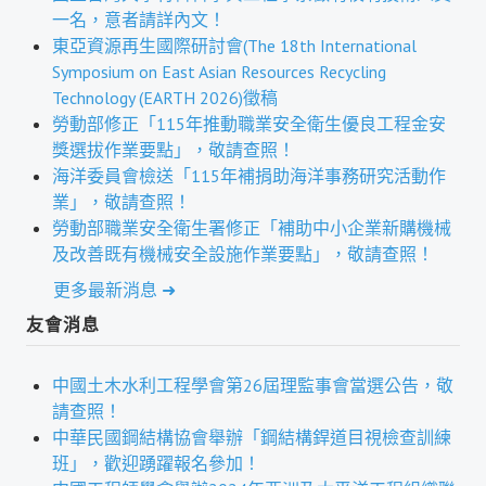
盧善棟獎學金評選辦法
一名，意者請詳內文！
東亞資源再生國際研討會(The 18th International
鑛冶期刊徵稿
Symposium on East Asian Resources Recycling
Technology (EARTH 2026)徵稿
鑛冶論文獎初選作業細則
勞動部修正「115年推動職業安全衛生優良工程金安
鑛冶論文獎複審作業細則
獎選拔作業要點」，敬請查照！
海洋委員會檢送「115年補捐助海洋事務研究活動作
獎章委員會簡則
業」，敬請查照！
勞動部職業安全衛生署修正「補助中小企業新購機械
傑出服務貢獻獎設置辦法
及改善既有機械安全設施作業要點」，敬請查照！
場地租借管理辦法
更多最新消息 ➜
學會章程
友會消息
會員代表選舉辦法
中國土木水利工程學會第26屆理監事會當選公告，敬
追憶盧善棟前理事長
請查照！
中華民國鋼結構協會舉辦「鋼結構銲道目視檢查訓練
學會獎項
班」，歡迎踴躍報名參加！