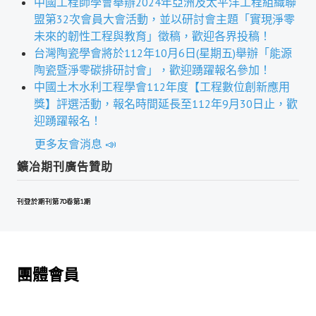
中國工程師學會舉辦2024年亞洲及太平洋工程組織聯
盧善棟獎學金
盟第32次會員大會活動，並以研討會主題「實現淨零
未來的韌性工程與教育」徵稿，歡迎各界投稿！
盧善棟獎學金得獎人
台灣陶瓷學會將於112年10月6日(星期五)舉辦「能源
陶瓷暨淨零碳排研討會」，歡迎踴躍報名參加！
歷年技術獎章得獎人
中國土木水利工程學會112年度【工程數位創新應用
技術獎章得獎人介紹
獎】評選活動，報名時間延長至112年9月30日止，歡
迎踴躍報名！
歷年大專學生獎勵金得獎人
更多友會消息 📣
歷年論文獎得獎人
鑛冶期刊廣告贊助
歷年傑出服務貢獻獎得獎人
刊登於期刊第70卷第1期
刊登於期刊第70卷第1期
刊登於期刊第70卷第1期
刊登於期刊第70卷第1期
歷年保安獎章得獎人
榮譽榜
團體會員
本會榮獲內政部104年全國性社會暨職業團體工作品鑑「甲等獎」
本會朱前理事長榮獲2012年第30屆國家傑出總經理獎