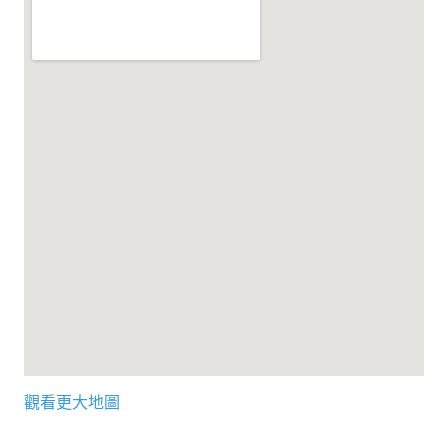
理事長的話
學會會史
學會會歌
學會會址沿革
學會組織與架構
架構圖
理監事會
現任學會職員錄
重要章則
論文評選辦法
觀看更大地圖
學生獎勵金申請辦法