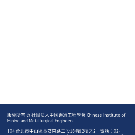
活動專區
歷年年會
年會活動
國際交流活動
兩岸交流活動
活動照片
活動影片
相關連結
聯絡我們
版權所有 © 社團法人中國鑛冶工程學會 Chinese Institute of
(測試)
Mining and Metallurgical Engineers.
104 台北市中山區長安東路二段184號2樓之2 電話：02-
會員申請