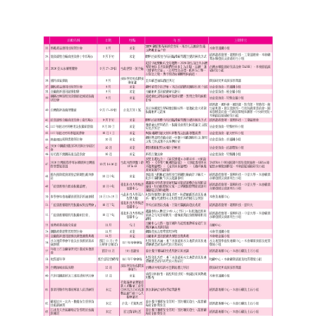
盧善棟獎學金評選辦法
鑛冶期刊徵稿
鑛冶論文獎初選作業細則
鑛冶論文獎複審作業細則
獎章委員會簡則
傑出服務貢獻獎設置辦法
場地租借管理辦法
學會章程
會員代表選舉辦法
追憶盧善棟前理事長
學會獎項