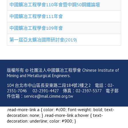
理事長的話
中國鑛冶工程學會110年會暨中鋼50鋼鐵論壇
學會會史
中國鑛冶工程學會111年會
學會會歌
中國鑛冶工程學會109年會
學會會址沿革
第一屆亞太鑛冶國際研討會(2019)
學會組織與架構
架構圖
版權所有 © 社團法人中國鑛冶工程學會 Chinese Institute of
理監事會
Mining and Metallurgical Engineers.
現任學會職員錄
104 台北市中山區長安東路二段184號2樓之2 電話：02-
2351-7046 02-2391-4427 傳真：02-2397-5377 電子郵
件信箱：service@mail.cimme.org.tw
重要章則
論文評選辦法
.read-more-link a { color: #c00; font-weight: bold; text-
decoration: none; } .read-more-link a:hover { text-
學生獎勵金申請辦法
decoration: underline; color: #900; }