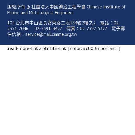
理事長的話
版權所有 © 社團法人中國鑛冶工程學會 Chinese Institute of
Mining and Metallurgical Engineers.
學會會史
104 台北市中山區長安東路二段184號2樓之2 電話：02-
學會會歌
2351-7046 02-2391-4427 傳真：02-2397-5377 電子郵
件信箱：service@mail.cimme.org.tw
學會會址沿革
.read-more-link a.btn.btn-link { color: #c00 !important; }
學會組織與架構
架構圖
理監事會
現任學會職員錄
重要章則
論文評選辦法
學生獎勵金申請辦法