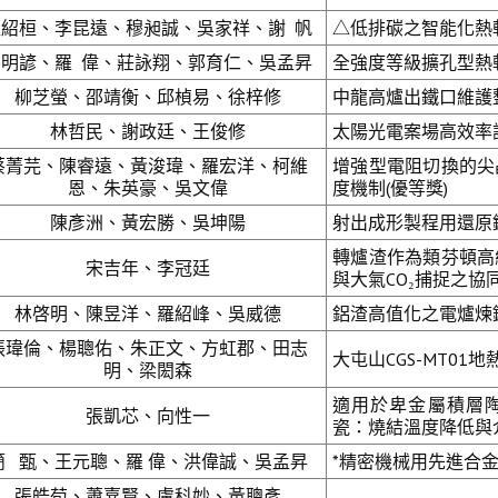
程紹桓、李昆遠、穆昶誠、吳家祥、謝 帆
△
低排碳之智能化熱
蔡明諺、羅 偉、莊詠翔、郭育仁、吳孟昇
全強度等級擴孔型熱軋
柳芝螢、邵靖衡、邱楨易、徐梓修
中龍高爐出鐵口維護整
林哲民、謝政廷、王俊修
太陽光電案場高效率
蔡菁芫、陳睿遠、黃浚瑋、羅宏洋、柯維
增強型電阻切換的尖
恩、朱英豪、吳文偉
度機制(優等獎)
陳彥洲、黃宏勝、吳坤陽
射出成形製程用還原
轉爐渣作為類芬頓高
宋吉年、李冠廷
與大氣CO₂捕捉之協同
林啓明、陳昱洋、羅紹峰、吳威德
鋁渣高值化之電爐煉鋼
張瑋倫、楊聰佑、朱正文、方虹郡、田志
大屯山CGS-MT01
明、梁閎森
適用於卑金屬積層陶瓷
張凱芯、向性一
瓷：燒結溫度降低與
簡 甄、王元聰、羅 偉、洪偉誠、吳孟昇
*精密機械用先進合金
張皓荀、蕭嘉賢、盧科妙、黃聰彥