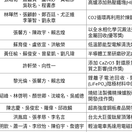
高爐添加熱壓鐵塊(HB
吳耿名、程書彥
林暉然、張顧齡、鄭百廷、尤正維
CO2循環再利用於煉
李筆智、劉永章
以全水相化學沉澱法
張馨方、陳政宇、賴志煌
金屬回收(優等獎)
蘇育俊、盧依宣、洪敏榮
低溫節能型電解清洗劑
黃任榆、蘇俊安、曾星凱、劉凡瑋
半導體工業研磨矽泥
添加 CaZrO3 
許軒榮、向性一
質之影響(佳作獎)
鋰離子電池回收 -
黎光倫、張馨方、賴志煌
(LiFePO₄)陰極材料
燒結法製備精煉爐脫
紹峰、林啓明、顏世卿、沈峻名、吳威德
開發(佳作獎)
陳志慶、吳俊宏、羅偉、邱政麟
超高強度鋼板產品開
洪胤庭、張孝慈、李名言
台北大巨蛋鈦屋頂薄板
明欽、蕭一清、李欣怡、陳伯宇、詹適宇
輕油電車馬達用電磁鋼