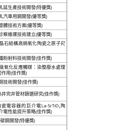
軋延生產技術開發(特優獎)
汽車用鋼開發(優等獎)
體技術方案(優等獎)
診察維運技術建立(優等獎)
晶石結構高熵氧化陶瓷之原子尺
鐵粉射料技術開發(佳作獎)
級氧化反應觸媒：染整廢水處理
作用(佳作獎)
技術開發(佳作獎)
地熱井完井管材篩選研究(佳作獎)
電容器的巨介電La-SrTiO₃陶
介電性能提升策略(佳作獎)
碳鋼開發(特優獎)