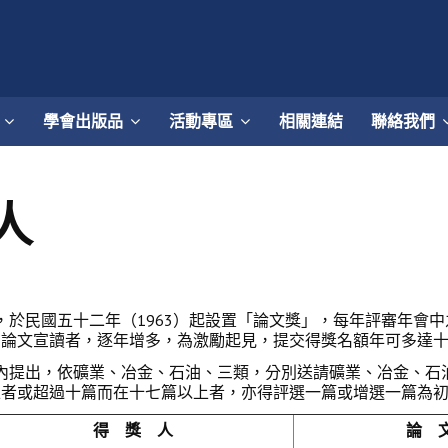
學會出版品
活動專區
相關連結
聯絡我們
人
民國五十二年（1963）起設置「論文獎」，每年評審年會中
出論文宣讀者，逐年增多，為激勵起見，提交得獎名額年可多達
提出，依礦業、冶金、石油、三類，分別送請礦業、冶金、石
上者或超過十篇而在十七篇以上者，亦得評選一篇或增選一篇為
得 獎 人
論 文