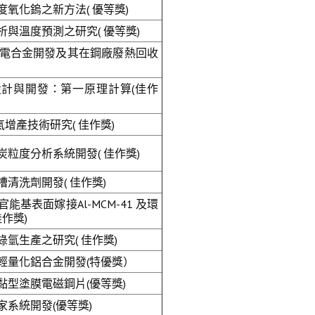
氧化鎢之新方法( 優等獎)
與溫度預測之研究( 優等獎)
 系熱電合金開發及其在鋼廠廢熱回收
計與開發：第一原理計算(佳作
氣增產技術研究( 佳作獎)
粒度分析系統開發( 佳作獎)
清洗劑開發( 佳作獎)
基表面嫁接Al-MCM-41 及環
作獎)
氫生產之研究( 佳作獎)
輕量化鋁合金開發(特優獎）
黏型塗膜電磁鋼片(優等獎)
系統開發(優等獎)