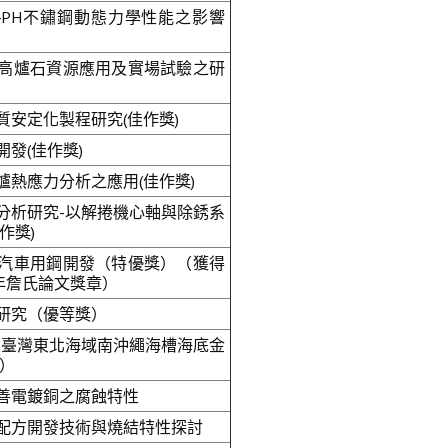
-4PH不鏽鋼動態力學性能之影響
高爐石資源應用及實場試驗之研
質安定化製程研究(佳作獎)
發(佳作獎)
爐熱應力分析之應用(佳作獎)
分析研究-以解捲機心軸與除銹系
作獎)
汽車用鋼開發（特優獎）（獲得
年詹氏論文獎章）
研究（優等獎）
-臺灣東北海域南沖繩海槽海底金
獎）
善電鍍銅之腐蝕特性
配方開發技術與燒結特性探討