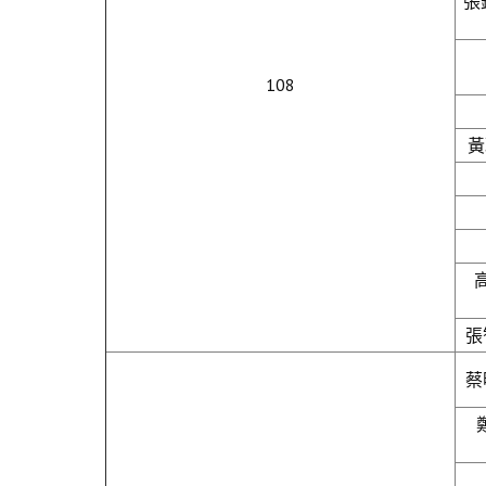
張
108
黃
張
蔡