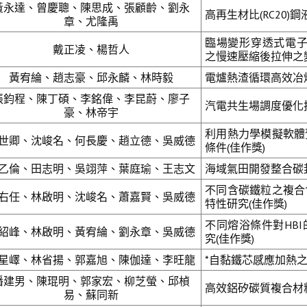
黃永達、曾慶聰、陳思成、張顧齡、劉永
高再生材比(RC20)
章、尤隆禹
臨場變形穿透式電子顯微
戴正凌、楊哲人
之慢速壓縮後拉伸之變
黃宥綸、趙志豪、邱永麟、林時毅
電爐熱渣循環高效冶煉
張鈞程、陳丁碩、李銘偉、李昆蔚、廖子
汽電共生場調度優化技
豪、林帝宇
利用熱力學模擬軟體
世卿、沈峻名、何長慶、趙立德、吳威德
條件(佳作獎)
乙倫、田志明、吳翊萍、葉庭瑜、王志文
海域氣田開發整合碳封
不同含碳鐵粒之複合
右任、林啟明、沈峻名、蕭嘉賢、吳威德
特性研究(佳作獎)
不同熔浴條件對HB
紹峰、林啟明、黃宥綸、劉永章、吳威德
究(佳作獎)
星嶧、林省揚、郭嘉旭、陳伽達、李旺龍
*自黏鐵芯感應加熱之
潘建男、陳琨明、郭家宏、柳芝螢、邱楨
高效鋁矽碳質複合材料
易、蘇同新