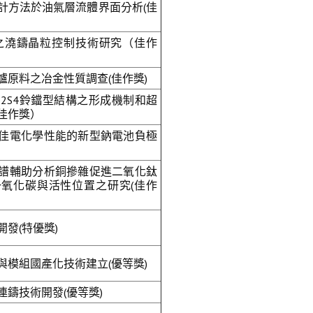
計方法於油氣層流體界面分析(佳
之澆鑄晶粒控制技術研究（佳作
爐原料之冶金性質調查(佳作獎)
o2S4鈴鐺型結構之形成機制和超
佳作獎）
佳電化學性能的新型鈉電池負極
譜輔助分析銅摻雜促進二氧化鈦
氧化碳與活性位置之研究(佳作
發(特優獎)
與模組國產化技術建立(優等獎)
鑄技術開發(優等獎)