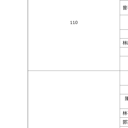
曾
110
林
林
郭