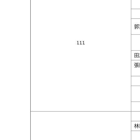
郭
111
田
張
林