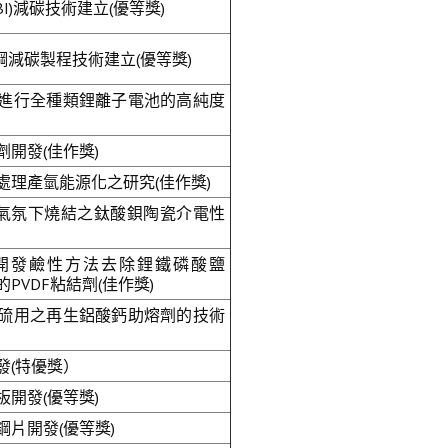
I)減碳技術建立(優等獎)
鋼減碳製程技術建立(優等獎)
進行全種類鋰離子電池的高純度
開發(佳作獎)
處理產氫能源化之研究(佳作獎)
對還原氣氛下燒結之鈦酸鋇陶瓷介電性
 開發鹼性方法去除鋰鐵磷酸鹽
中的PVDF粘結劑(佳作獎)
硫用之再生鋁酸鈣助熔劑的技術
發(特優獎）
開發(優等獎)
片開發(優等獎)