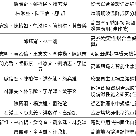
羅韶奇、鄭梓民、賴志煌
從含鎢合金製備高純度
林常盛、陳正信、鄒 穎
煉鋼鋼液溫降成因分析
高效率n 型Bi-Te
家宏、陳怡如、徐泓璋、簡朝棋、黃菁儀
發電應用( 佳作獎)
高熱穩定性鋁合金設
邱鈺甯、林士剛
獎)
志明、黃乙倫、王志文、李佳勳、陳冠志
A 氣田碳封存暨天然
簡光哲、陸振原、杜憲文、劉炳志、李陽
高爐煉鐵之智能化焦炭
五
歐信宏、陳柏偉、洪永熊、施奕維
廢酸再生工場之溶鋼槽
矽鋁質廢資材合成胺官能
林雅雯、林凱隆、李韋皞、黃宇玄
境調濕性能之研究( 佳
陳薇羽、楊汶達、劉雅瑄
從乙醇廢水中規模化綠
石漢正、庾忠義、洪啟洋、高琦凱
△
高烘烤硬化型汽車
新惟、林省揚、詹奇峰、劉彥廷、林夐崧
電動車用快速固化自
蕭嘉賢、童哲雄、汪鼎凱
高爐爐內熔渣調控專家