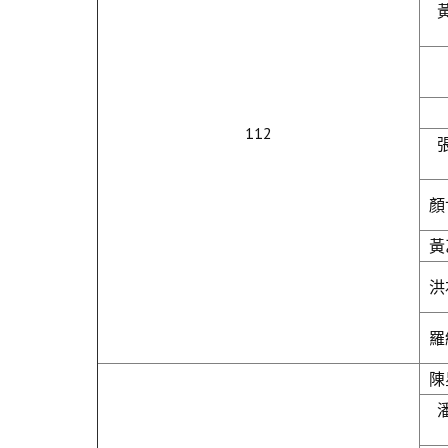
112
顏
黃
洪
羅
陳