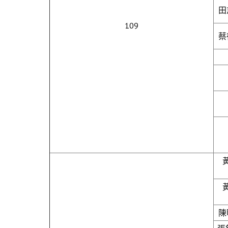
田
109
蔡
陳