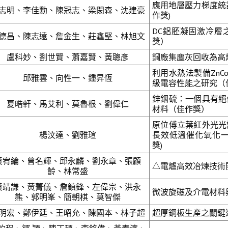
應用地層壓力梯度統
志明、李佳勳、陳冠志、梁閎森、沈建豪
作獎)
DC鋁胚凝固激冷層
德昌、陳志遠、詹金生、莊鑫堅、林旭文
獎）
盧科妙、劉世賢、蕭嘉賢、黃聰彥
鋼廠集塵灰回收為高
利用水熱法製備ZnC
邱雅雲、向性一、鍾昇恆
級電容性能之研究（
鋅銦硫：一個具有絕
夏晧軒、馬艾利、莫魯根、劉偉仁
材料（佳作獎）
原位傅立葉紅外光光
楊汶達、劉雅瑄
長效低溫催化氧化一
獎)
黃宥綸、曾名輝、邱永麟、劉永章、張顧
△電爐高效冶煉技術開
齡、林常盛
黃靖謙、黃菁儀、詹鎮鋒、左偉宗、洪永
微波旋磁及介電材料
熊、郭明峯、簡朝棋、莫智傑
明宏、鄭伊廷、王昭允、陳國本、林子超
超厚鋼板生產之關鍵連