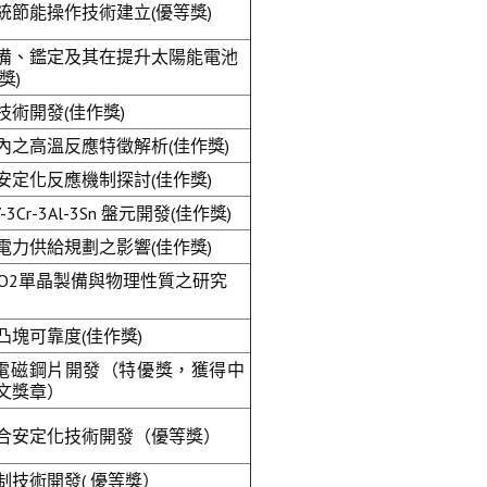
統節能操作技術建立(優等獎)
備、鑑定及其在提升太陽能電池
獎)
術開發(佳作獎)
內之高溫反應特徵解析(佳作獎)
安定化反應機制探討(佳作獎)
3Cr-3Al-3Sn 盤元開發(佳作獎)
電力供給規劃之影響(佳作獎)
eO2單晶製備與物理性質之研究
塊可靠度(佳作獎)
用電磁鋼片開發（特優獎，獲得中
文獎章）
合安定化技術開發（優等獎）
技術開發( 優等獎）