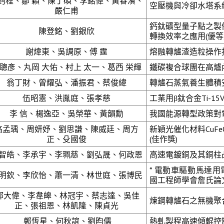
鈞程、鄒 穎、陳丁碩、李銘偉、黃春濱、
空壓機與冷卻水塔系
嚴仁甫
鈣鈦礦型量子點之製
陳登銘、劉銀欣
轉換效率之應用(優等
謝煒東、吳調原、傅 霆
熔融轉爐渣造粒操作技
聰彥、丸岡 大佑、村上 太一、葛西 栄輝
鐵碳複合球團在高爐
翁丁財、曾耀弘、潘振君、蔡俊緯
轉爐石蒸氣養生體積
伍昭憲、洪胤庭、張孝慈
工業用β鈦合金Ti-15V-
李 信、楊逸亞、吳榮華、黃韻勳
我國能源轉型政策對
高孟瑀、周妍妤、劉思謙、陳威廷、周方
新穎光催化材料CuF
正、殳國俊
(佳作獎)
智皓、李承宇、李珮慈、劉弘晟、何政恩
高速電鍍銅及其銅柱凸
* 電動車驅動馬達
明欽、李欣怡、蕭一清、林世庭、張博民
國工程師學會詹氏論
鄭大偉、李韋皞、林冠宇、蔡志達、吳佳
煉鋼轉爐石之無機聚
正、張祖恩、林凱隆、陳貞光
鄭恆星、何秋誼、劉昀儒
熱軋製程高速傾輥控制