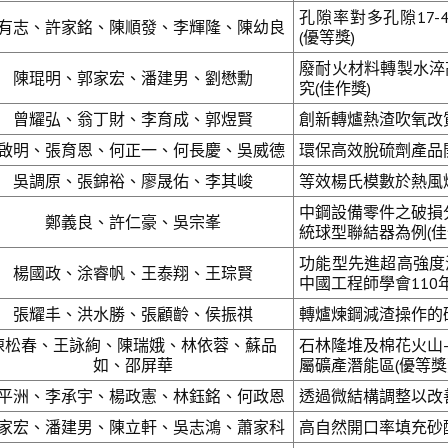
孔隙率對多孔隙17
有志、許家銘、陳順發、李輝隆、陳幼良
(優等獎)
廢耐火材料轉製水淬
陳琨明、郭家宏、潘建男、劉懋勳
究(佳作獎)
曾耀弘、翁丁財、李育成、郭煜賢
創新轉爐熱渣吹氧改
啟明、張育恩、何正一、何長慶、吳威德
環保高效脫硫劑產品開
吳調原、張錦裕、廖晟佑、李其峻
等效楊氏模數於熱風
中鋼設備零件之破損
鄭義良、許仁豪、吳宗峯
統球型聯結器為例(佳
功能型先進超高強度
楊國政、涂睿帆、王泰翔、王琮賢
中國工程師學會110
張耀丰、洪水勝、張顧齡、侯振祺
轉爐煉鋼減渣操作的
陳松春、王詠絢、陳瑞娥、林依蓉、蘇品
石林隆堆及棉花火山
如、邵屏華
屬礦產潛能區(優等
平洲、李承宇、楊政憲、林鈺銘、何政恩
透過微結構調整以改
家宏、潘建男、陳立軒、吳志鴻、蕭家科
高自然開口率填充砂