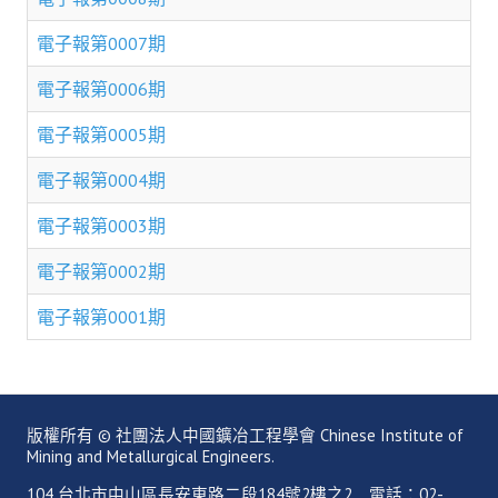
理事長的話
電子報第0007期
學會會史
電子報第0006期
學會會歌
電子報第0005期
學會會址沿革
電子報第0004期
學會組織與架構
電子報第0003期
架構圖
電子報第0002期
理監事會
電子報第0001期
現任學會職員錄
重要章則
論文評選辦法
版權所有 © 社團法人中國鑛冶工程學會 Chinese Institute of
Mining and Metallurgical Engineers.
學生獎勵金申請辦法
104 台北市中山區長安東路二段184號2樓之2 電話：02-