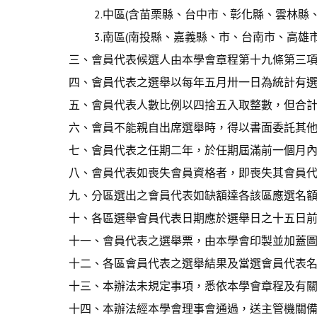
2.中區(含苗栗縣、台中市、彰化縣、雲林縣、
3.南區(南投縣、嘉義縣、市、台南市、高雄市
三、會員代表候選人由本學會章程第十九條第三
四、會員代表之選舉以每年五月卅一日為統計有
五、會員代表人數比例以四捨五入取整數，但合計
六、會員不能親自出席選舉時，得以書面委託其
七、會員代表之任期二年，於任期屆滿前一個月
八、會員代表如喪失會員資格者，即喪失其會員
九、分區選出之會員代表如缺額達各該區應選名
十、各區選舉會員代表日期應於選舉日之十五日
十一、會員代表之選舉票，由本學會印製並加蓋
十二、各區會員代表之選舉結果及當選會員代表
十三、本辦法未規定事項，悉依本學會章程及有
十四、本辦法經本學會理事會通過，送主管機關