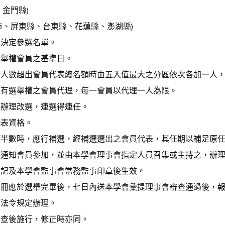
金門縣)
、屏東縣、台東縣、花蓮縣、澎湖縣)
項決定參選名單。
選舉權會員之基準日。
人數超出會員代表總名額時由五入值最大之分區依次各加一人，
他有選舉權之會員代理，每一會員以代理一人為限。
內辦理改選，連選得連任。
代表資格。
額半數時，應行補選，經補選選出之會員代表，其任期以補足原
前通知會員參加，並由本學會理事會指定人員召集或主持之，辦
圖記及本學會監事會常務監事印章後生效。
名冊應於選舉完畢後，七日內送本學會彙提理事會審查通過後，
關法令規定辦理。
備查後施行，修正時亦同。