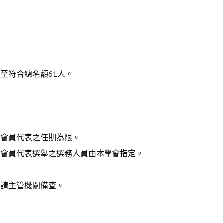
至符合總名額61人。
任會員代表之任期為限。
理會員代表選舉之選務人員由本學會指定。
報請主管機關備查。