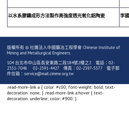
盧善棟獎學金評選辦法
鑛冶期刊徵稿
以水系膠鑄成形方法製作高強度透光氧化鋁陶瓷
李
鑛冶論文獎初選作業細則
鑛冶論文獎複審作業細則
版權所有 © 社團法人中國鑛冶工程學會 Chinese Institute of
獎章委員會簡則
Mining and Metallurgical Engineers.
傑出服務貢獻獎設置辦法
104 台北市中山區長安東路二段184號2樓之2 電話：02-
2351-7046 02-2391-4427 傳真：02-2397-5377 電子郵
件信箱：service@mail.cimme.org.tw
場地租借管理辦法
學會章程
.read-more-link a { color: #c00; font-weight: bold; text-
decoration: none; } .read-more-link a:hover { text-
會員代表選舉辦法
decoration: underline; color: #900; }
追憶盧善棟前理事長
學會獎項