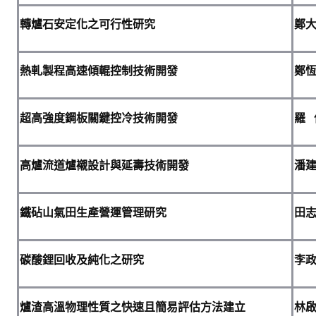
理事長的話
轉爐石安定化之可行性研究
鄭
學會會史
學會會歌
熱軋製程高速傾輥控制技術開發
鄭
學會會址沿革
超高強度鋼板關鍵控冷技術開發
羅
學會組織與架構
架構圖
高爐流道爐襯設計與延壽技術開發
潘
理監事會
現任學會職員錄
鐵砧山氣田生產營運管理研究
田
重要章則
碳酸鋰回收及純化之研究
李
論文評選辦法
學生獎勵金申請辦法
爐渣高溫物理性質之快速且簡易評估方法建立
林