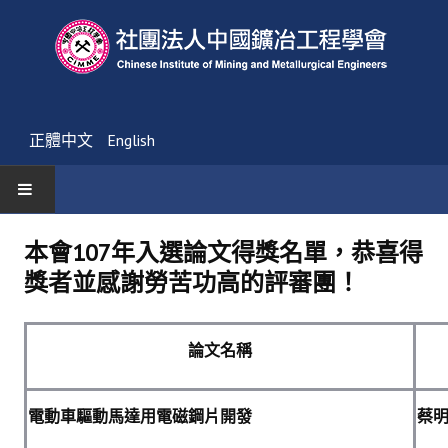
正體中文
English
首頁
本會107年入選論文得獎名單，恭喜得
獎者並感謝勞苦功高的評審團！
最新消息
活動通告
論文名稱
友會消息
學會簡介
電動車驅動馬達用電磁鋼片開發
蔡