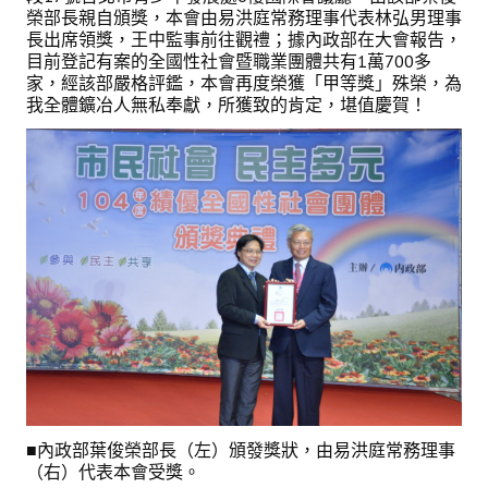
理事長的話
榮部長親自頒獎，本會由易洪庭常務理事代表林弘男理事
長出席領獎，王中監事前往觀禮；據內政部在大會報告，
學會會史
目前登記有案的全國性社會暨職業團體共有1萬700多
家，經該部嚴格評鑑，本會再度榮獲「甲等獎」殊榮，為
學會會歌
我全體鑛冶人無私奉獻，所獲致的肯定，堪值慶賀！
學會會址沿革
學會組織與架構
架構圖
理監事會
現任學會職員錄
重要章則
論文評選辦法
■內政部葉俊榮部長（左）頒發獎狀，由易洪庭常務理事
學生獎勵金申請辦法
（右）代表本會受獎。