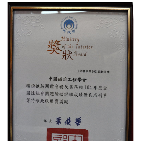
盧善棟獎學金評選辦法
鑛冶期刊徵稿
鑛冶論文獎初選作業細則
鑛冶論文獎複審作業細則
獎章委員會簡則
傑出服務貢獻獎設置辦法
場地租借管理辦法
學會章程
會員代表選舉辦法
追憶盧善棟前理事長
學會獎項