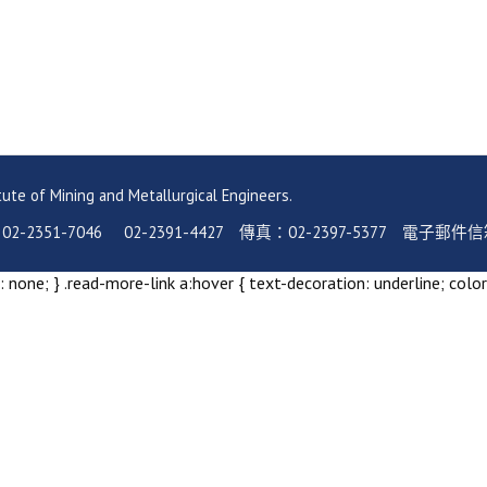
ning and Metallurgical Engineers.
-7046 02-2391-4427 傳真：02-2397-5377 電子郵件信箱：serv
 none; } .read-more-link a:hover { text-decoration: underline; color