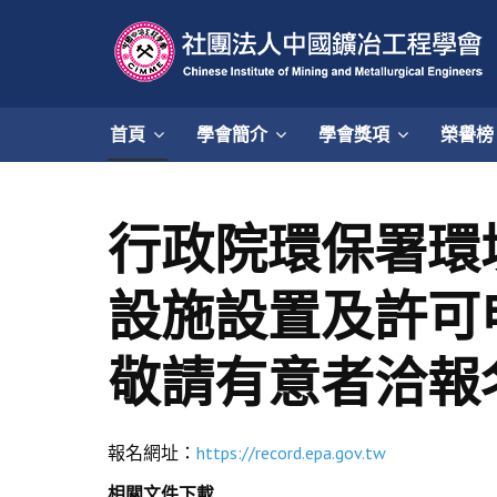
首頁
學會簡介
學會獎項
榮譽榜
行政院環保署環
設施設置及許可
敬請有意者洽報
報名網址：
https://record.epa.gov.tw
相關文件下載